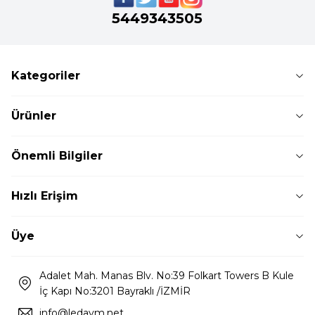
5449343505
Kategoriler
Ürünler
Önemli Bilgiler
Hızlı Erişim
Üye
Adalet Mah. Manas Blv. No:39 Folkart Towers B Kule
İç Kapı No:3201 Bayraklı /İZMİR
info@ledavm.net