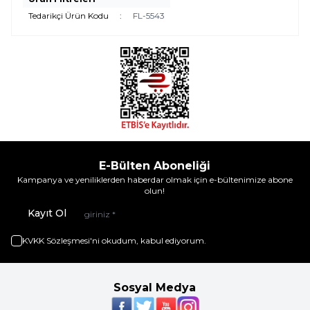
Tedarikçi Ürün Kodu
:
FL-5543
E-Bülten Aboneliği
Kampanya ve yeniliklerden haberdar olmak için e-bültenimize abone
olun!
Kayıt Ol
KVKK Sözleşmesi'ni
okudum, kabul ediyorum.
Sosyal Medya