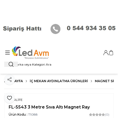
Giriş Ya
Sep
Ara
ANA SAYFA
İÇ MEKAN AYDINLATMA ÜRÜNLERI
MAGNET SP
Paylaş
Favoriye Ekle
FORLİFE
FL-5543 3 Metre Sıva Altı Magnet Ray
Ürün Kodu :
T1088
(0)