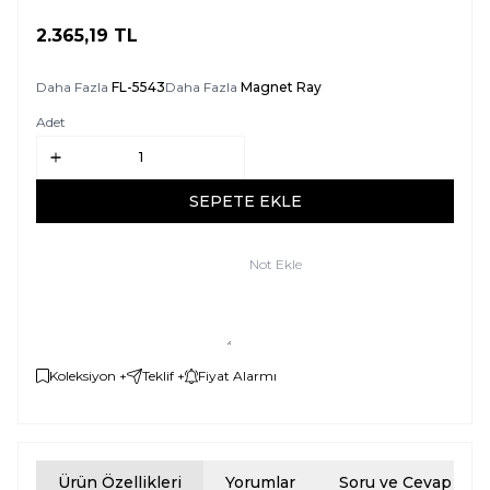
2.365,19
TL
SEPETE EKLE
Daha Fazla
FL-5543
Daha Fazla
Magnet Ray
Adet
SEPETE EKLE
Not Ekle
Koleksiyon +
Teklif +
Fiyat Alarmı
Ürün Özellikleri
Yorumlar
Soru ve Cevap