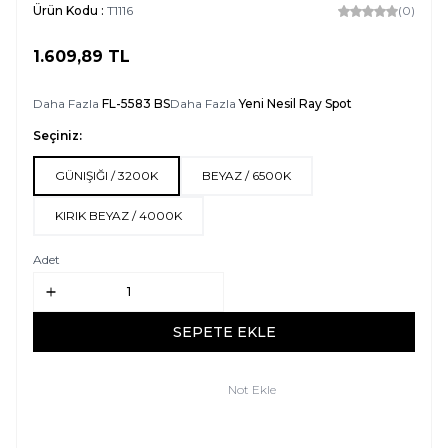
Ürün Kodu :
T1116
(0)
1.609,89
TL
SEPETE EKLE
Daha Fazla
FL-5583 BS
Daha Fazla
Yeni Nesil Ray Spot
Seçiniz:
GÜNIŞIĞI / 3200K
BEYAZ / 6500K
KIRIK BEYAZ / 4000K
Adet
SEPETE EKLE
Not Ekle