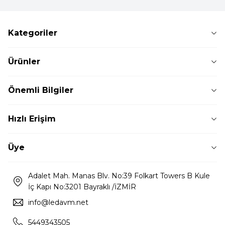
Kategoriler
Ürünler
Önemli Bilgiler
Hızlı Erişim
Üye
Adalet Mah. Manas Blv. No:39 Folkart Towers B Kule
İç Kapı No:3201 Bayraklı /İZMİR
info@ledavm.net
5449343505