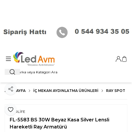
Giriş Ya
Sep
Ara
ANA SAYFA
İÇ MEKAN AYDINLATMA ÜRÜNLERI
RAY SPOT
Paylaş
Favoriye Ekle
FORLİFE
FL-5583 BS 30W Beyaz Kasa Silver Lensli
Hareketli Ray Armatürü