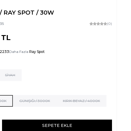
 / RAY SPOT / 30W
135
(0)
TL
-2233
Daha Fazla
Ray Spot
SİYAH
500K
GÜNIŞIĞI / 3000K
KIRIK BEYAZ / 4000K
SEPETE EKLE