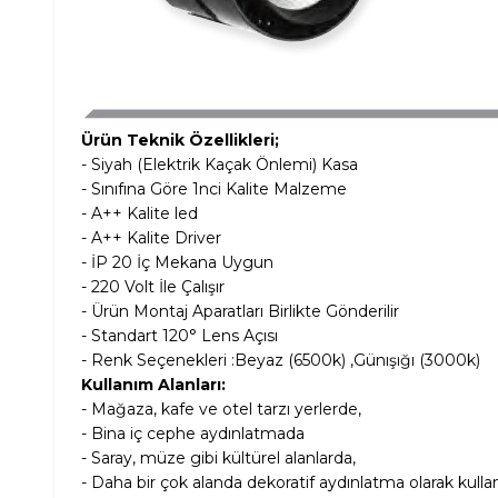
Ürün Teknik Özellikleri;
- Siyah (Elektrik Kaçak Önlemi) Kasa
- Sınıfına Göre 1nci Kalite Malzeme
- A++ Kalite led
- A++ Kalite Driver
- İP 20 İç Mekana Uygun
- 220 Volt İle Çalışır
- Ürün Montaj Aparatları Birlikte Gönderilir
- Standart 120° Lens Açısı
- Renk Seçenekleri :Beyaz (6500k) ,Günışığı (3000k)
Kullanım Alanları:
- Mağaza, kafe ve otel tarzı yerlerde,
- Bina iç cephe aydınlatmada
- Saray, müze gibi kültürel alanlarda,
- Daha bir çok alanda dekoratif aydınlatma olarak kulla