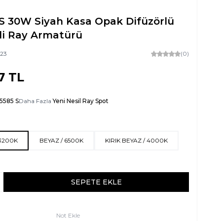
 S 30W Siyah Kasa Opak Difüzörlü
li Ray Armatürü
123
(0)
7
TL
5585 S
Daha Fazla
Yeni Nesil Ray Spot
 3200K
BEYAZ / 6500K
KIRIK BEYAZ / 4000K
SEPETE EKLE
Not Ekle