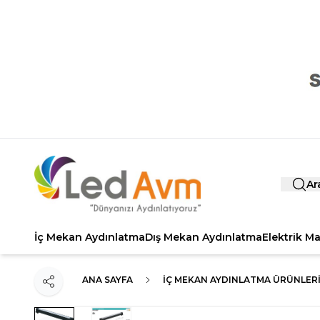
Ar
İç Mekan Aydınlatma
Dış Mekan Aydınlatma
Elektrik M
ANA SAYFA
İÇ MEKAN AYDINLATMA ÜRÜNLER
Paylaş