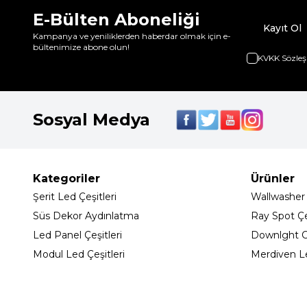
E-Bülten Aboneliği
Kayıt Ol
Kampanya ve yeniliklerden haberdar olmak için e-
bültenimize abone olun!
KVKK Sözleş
Sosyal Medya
Kategoriler
Ürünler
Şerit Led Çeşitleri
Wallwasher
Süs Dekor Aydınlatma
Ray Spot Çeş
Led Panel Çeşitleri
Downlght C
Modul Led Çeşitleri
Merdiven L