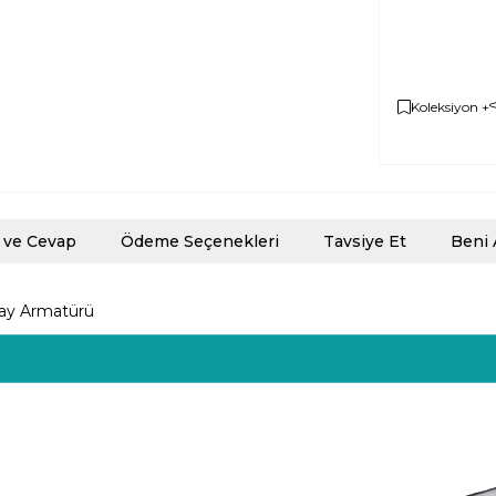
Koleksiyon +
 ve Cevap
Ödeme Seçenekleri
Tavsiye Et
Beni 
Ray Armatürü