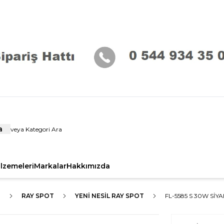
a
alzemeleri
Markalar
Hakkımızda
I
RAY SPOT
YENI NESIL RAY SPOT
FL-5585 S 30W SI