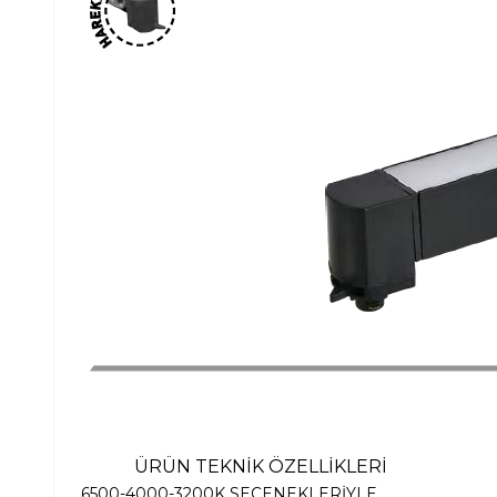
ÜRÜN TEKNİK ÖZELLİKLERİ
6500-4000-3200K SEÇENEKLERİYLE