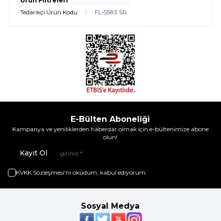
Ürün Filtreleri
Tedarikçi Ürün Kodu
:
FL-5583 SR
E-Bülten Aboneliği
Kampanya ve yeniliklerden haberdar olmak için e-bültenimize abone
olun!
Kayıt Ol
KVKK Sözleşmesi'ni
okudum, kabul ediyorum.
Sosyal Medya