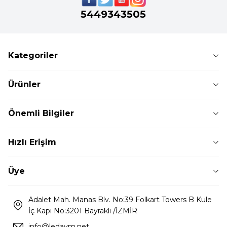
5449343505
Kategoriler
Ürünler
Önemli Bilgiler
Hızlı Erişim
Üye
Adalet Mah. Manas Blv. No:39 Folkart Towers B Kule
İç Kapı No:3201 Bayraklı /İZMİR
info@ledavm.net