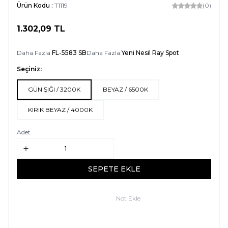
Ürün Kodu :
T1119
(0)
1.302,09
TL
SEPETE EKLE
Daha Fazla
FL-5583 SB
Daha Fazla
Yeni Nesil Ray Spot
Seçiniz:
GÜNIŞIĞI / 3200K
BEYAZ / 6500K
KIRIK BEYAZ / 4000K
Adet
SEPETE EKLE
Not Ekle