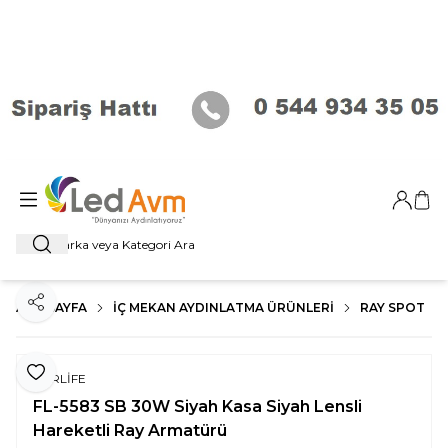
Giriş Ya
Sep
Ara
ANA SAYFA
İÇ MEKAN AYDINLATMA ÜRÜNLERI
RAY SPOT
Paylaş
Favoriye Ekle
FORLİFE
FL-5583 SB 30W Siyah Kasa Siyah Lensli
Hareketli Ray Armatürü