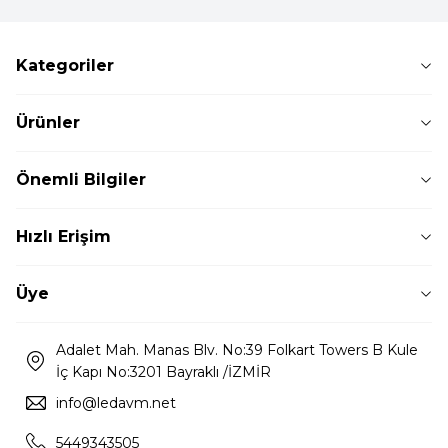
Kategoriler
Ürünler
Önemli Bilgiler
Hızlı Erişim
Üye
Adalet Mah. Manas Blv. No:39 Folkart Towers B Kule
İç Kapı No:3201 Bayraklı /İZMİR
info@ledavm.net
5449343505