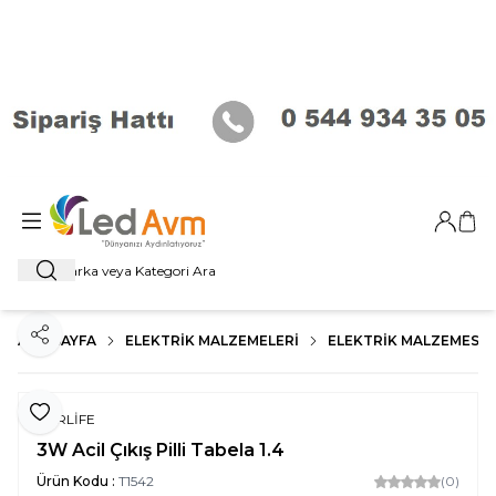
Giriş Ya
Sep
Ara
ANA SAYFA
ELEKTRIK MALZEMELERI
ELEKTRIK MALZEMESI
Paylaş
Favoriye Ekle
FORLİFE
3W Acil Çıkış Pilli Tabela 1.4
Ürün Kodu :
T1542
(0)