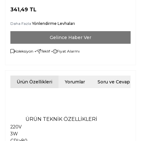
341,49
TL
Daha Fazla
Yönlendirme Levhaları
Gelince Haber Ver
Koleksiyon +
Teklif +
Fiyat Alarmı
Ürün Özellikleri
Yorumlar
Soru ve Cevap
ÜRÜN TEKNİK ÖZELLİKLERİ
220V
3W
CRI>80