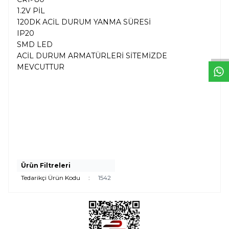
1.2V PİL
W
h
t
s
a
p
p
D
e
s
e
H
a
t
t
120DK ACİL DURUM YANMA SÜRESİ
IP20
SMD LED
ACİL DURUM ARMATÜRLERİ SİTEMİZDE
MEVCUTTUR
Ürün Filtreleri
Tedarikçi Ürün Kodu
:
1542