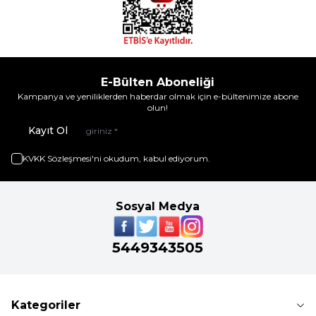
E-Bülten Aboneliği
Kampanya ve yeniliklerden haberdar olmak için e-bültenimize abone
olun!
Kayıt Ol
KVKK Sözleşmesi'ni
okudum, kabul ediyorum.
Sosyal Medya
5449343505
Kategoriler