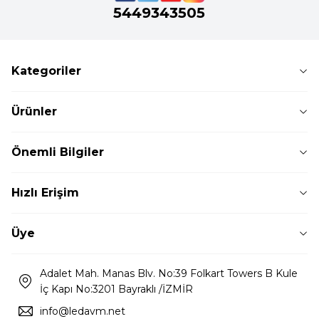
5449343505
Kategoriler
Ürünler
Önemli Bilgiler
Hızlı Erişim
Üye
Adalet Mah. Manas Blv. No:39 Folkart Towers B Kule
İç Kapı No:3201 Bayraklı /İZMİR
info@ledavm.net