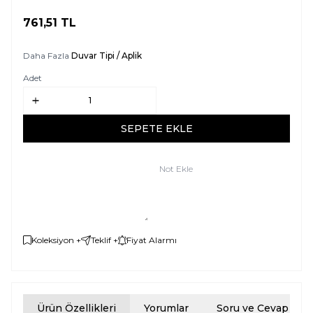
761,51
TL
SEPETE EKLE
Daha Fazla
Duvar Tipi / Aplik
Adet
SEPETE EKLE
Not Ekle
Koleksiyon +
Teklif +
Fiyat Alarmı
Ürün Özellikleri
Yorumlar
Soru ve Cevap