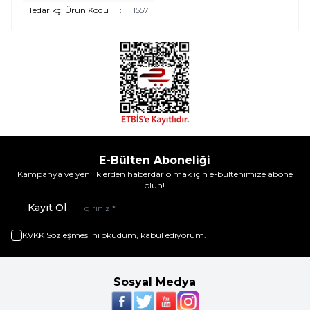
Tedarikçi Ürün Kodu
:
1557
E-Bülten Aboneliği
Kampanya ve yeniliklerden haberdar olmak için e-bültenimize abone
olun!
Kayıt Ol
KVKK Sözleşmesi'ni
okudum, kabul ediyorum.
Sosyal Medya