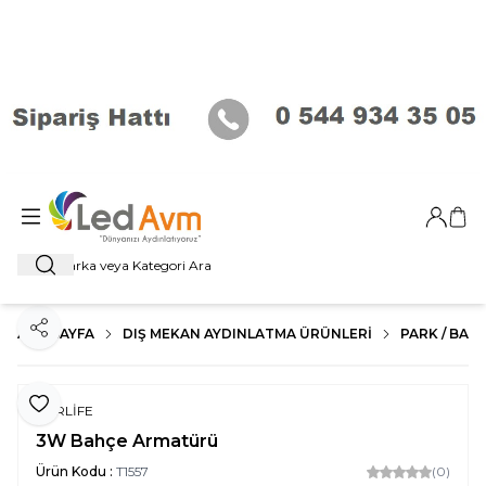
Giriş Ya
Sep
Ara
ANA SAYFA
DIŞ MEKAN AYDINLATMA ÜRÜNLERI
PARK / BAHÇ
Paylaş
Favoriye Ekle
FORLİFE
3W Bahçe Armatürü
Ürün Kodu :
T1557
(0)