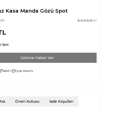
z Kasa Manda Gözü Spot
435
(0)
TL
i Spot
Gelince Haber Ver
Teklif +
Fiyat Alarmı
Ara
Öneri Kutusu
İade Koşulları