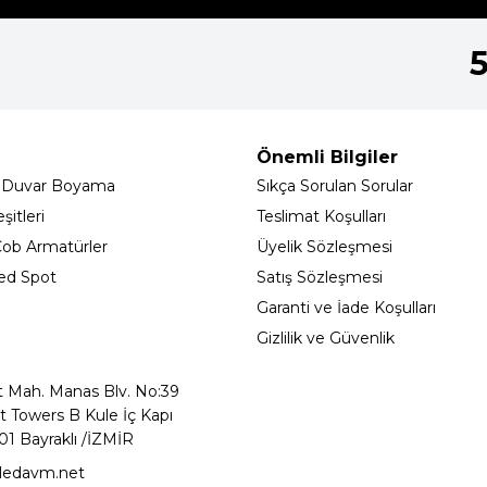
Önemli Bilgiler
 Duvar Boyama
Sıkça Sorulan Sorular
itleri
Teslimat Koşulları
ob Armatürler
Üyelik Sözleşmesi
ed Spot
Satış Sözleşmesi
Garanti ve İade Koşulları
Gizlilik ve Güvenlik
t Mah. Manas Blv. No:39
t Towers B Kule İç Kapı
01 Bayraklı /İZMİR
ledavm.net