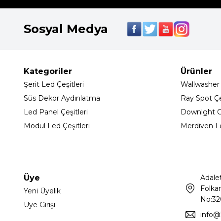
Sosyal Medya
Kategoriler
Ürünler
Şerit Led Çeşitleri
Wallwasher
Süs Dekor Aydınlatma
Ray Spot Çeş
Led Panel Çeşitleri
Downlght C
Modul Led Çeşitleri
Merdiven L
Üye
Adale
Folkar
Yeni Üyelik
No:32
Üye Girişi
info@