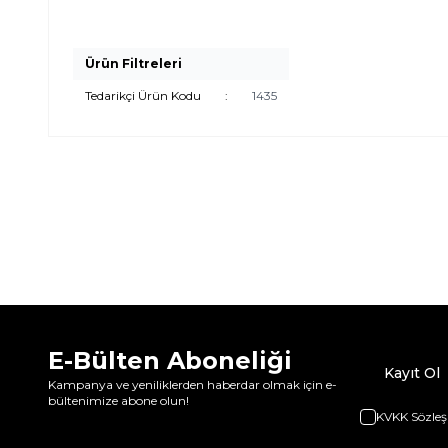
Ürün Filtreleri
Tedarikçi Ürün Kodu
:
1435
E-Bülten Aboneliği
Kayıt Ol
Kampanya ve yeniliklerden haberdar olmak için e-
bültenimize abone olun!
KVKK Sözleş