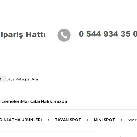
a
alzemeleri
Markalar
Hakkımızda
YDINLATMA ÜRÜNLERI
TAVAN SPOT
MINI SPOT
3W 