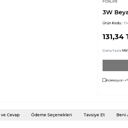
FORLİFE
3W Beya
Ürün Kodu :
T1
131,34
Daha Fazla
Min
Koleksiyon +
 ve Cevap
Ödeme Seçenekleri
Tavsiye Et
Beni 