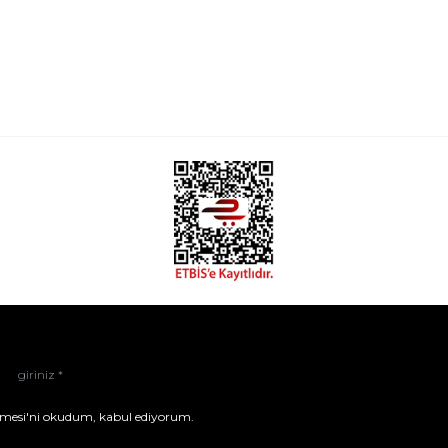
mesi'ni
okudum, kabul ediyorum.