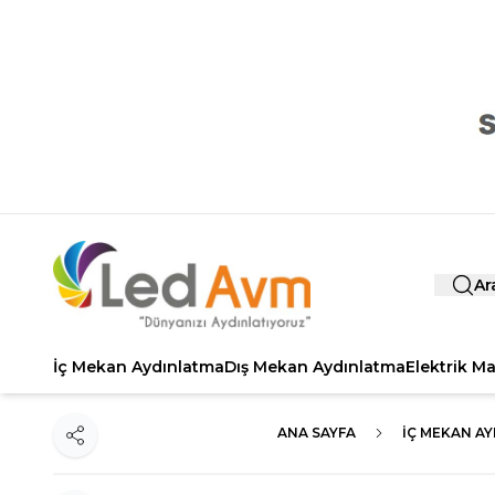
Ar
İç Mekan Aydınlatma
Dış Mekan Aydınlatma
Elektrik M
ANA SAYFA
İÇ MEKAN A
Paylaş