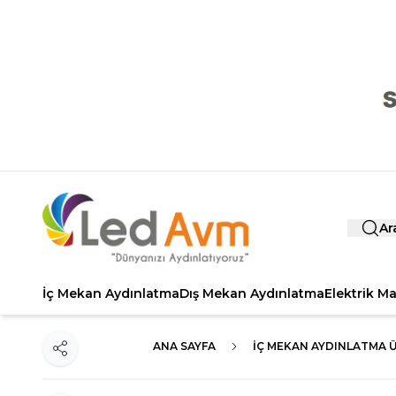
Ar
İç Mekan Aydınlatma
Dış Mekan Aydınlatma
Elektrik M
ANA SAYFA
İÇ MEKAN AYDINLATMA 
Paylaş