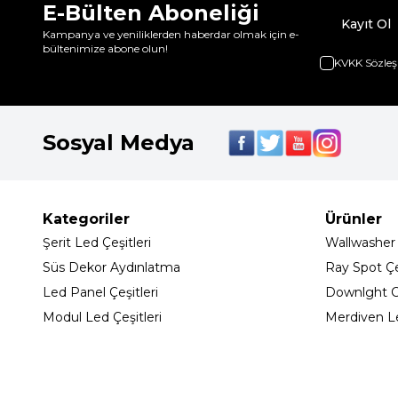
E-Bülten Aboneliği
Kayıt Ol
Kampanya ve yeniliklerden haberdar olmak için e-
bültenimize abone olun!
KVKK Sözleş
Sosyal Medya
Kategoriler
Ürünler
Şerit Led Çeşitleri
Wallwasher
Süs Dekor Aydınlatma
Ray Spot Çeş
Led Panel Çeşitleri
Downlght C
Modul Led Çeşitleri
Merdiven L