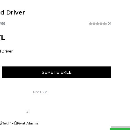
d Driver
366
(0)
L
 Driver
SEPETE EKLE
Not Ekle
Teklif +
Fiyat Alarmı