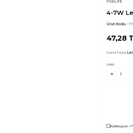
FORLİFE
4-7W Le
Ürün Kodu :
T1
47,28
T
Daha Fazla
Led
Adet
Koleksiyon +