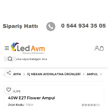
Giriş Ya
Sep
Ara
ANA SAYFA
İÇ MEKAN AYDINLATMA ÜRÜNLERI
AMPUL
E2
Paylaş
Favoriye Ekle
FORLİFE
40W E27 Flower Ampul
Ürün Kodu :
T1301
(0)