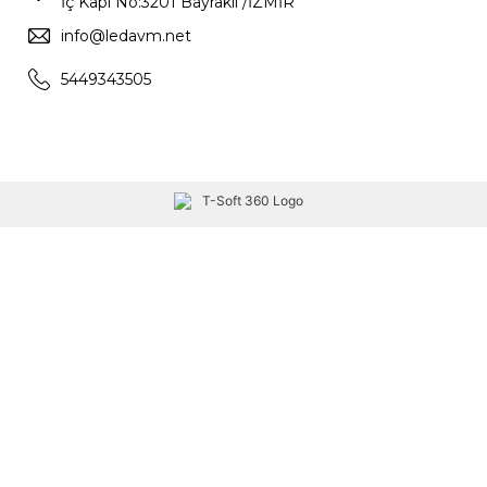
İç Kapı No:3201 Bayraklı /İZMİR
info@ledavm.net
5449343505