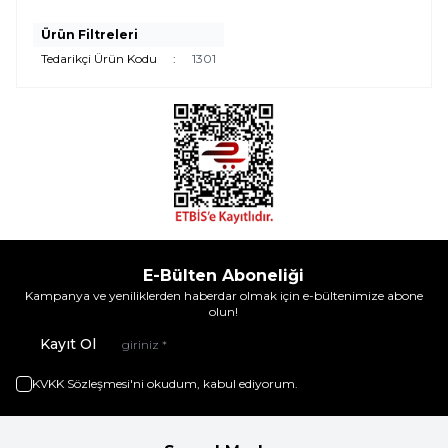
Ürün Filtreleri
Tedarikçi Ürün Kodu
:
1301
E-Bülten Aboneliği
Kampanya ve yeniliklerden haberdar olmak için e-bültenimize abone
olun!
Kayıt Ol
KVKK Sözleşmesi'ni
okudum, kabul ediyorum.