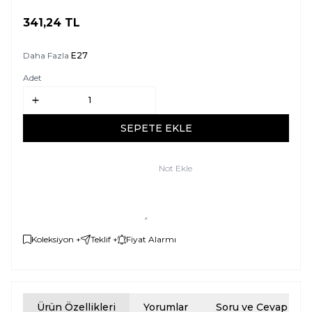
341,24
TL
SEPETE EKLE
Daha Fazla
E27
Adet
SEPETE EKLE
Not Ekle
Koleksiyon +
Teklif +
Fiyat Alarmı
Ürün Özellikleri
Yorumlar
Soru ve Cevap