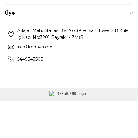
Üye
Adalet Mah. Manas Blv. No:39 Folkart Towers B Kule
İç Kapı No:3201 Bayraklı /İZMİR
info@ledavm.net
5449343505