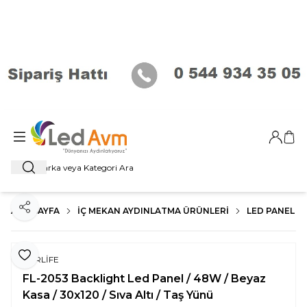
Giriş Ya
Sep
Ara
ANA SAYFA
İÇ MEKAN AYDINLATMA ÜRÜNLERI
LED PANEL
Paylaş
Favoriye Ekle
FORLİFE
FL-2053 Backlight Led Panel / 48W / Beyaz
Kasa / 30x120 / Sıva Altı / Taş Yünü