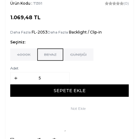
Ürün Kodu :
T1391
(0)
1.069,48
TL
SEPETE EKLE
Daha Fazla
FL-2053
Daha Fazla
Backlight / Clip-in
Seçiniz:
4000K
BEYAZ
GÜNIŞIĞI
Adet
SEPETE EKLE
Not Ekle