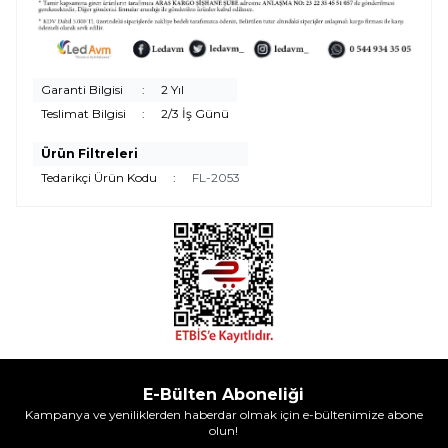
Garanti Bilgisi
:
2 Yıl
Teslimat Bilgisi
:
2/3 İş Günü
Ürün Filtreleri
Tedarikçi Ürün Kodu
:
FL-2053
E-Bülten Aboneliği
Kampanya ve yeniliklerden haberdar olmak için e-bültenimize abone
olun!