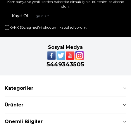
Kampanya ve yeniliklerden haberdar olmak için e-bültenimize abone
olun!
Kayıt Ol
KVKK Sözleşmesi'ni
okudum, kabul ediyorum.
Sosyal Medya
5449343505
Kategoriler
Ürünler
Önemli Bilgiler