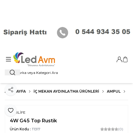
Giriş Ya
Sep
Ara
ANA SAYFA
İÇ MEKAN AYDINLATMA ÜRÜNLERI
AMPUL
R
Paylaş
Favoriye Ekle
FORLİFE
4W G45 Top Rustik
Ürün Kodu :
T1317
(0)