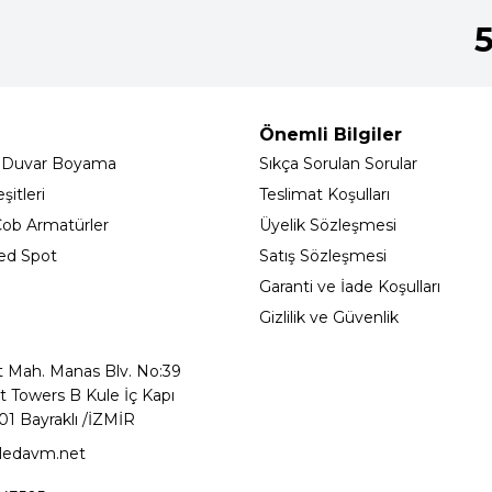
Önemli Bilgiler
 Duvar Boyama
Sıkça Sorulan Sorular
itleri
Teslimat Koşulları
ob Armatürler
Üyelik Sözleşmesi
ed Spot
Satış Sözleşmesi
Garanti ve İade Koşulları
Gizlilik ve Güvenlik
t Mah. Manas Blv. No:39
t Towers B Kule İç Kapı
01 Bayraklı /İZMİR
ledavm.net