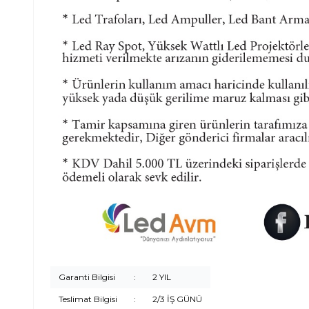
Garanti Bilgisi
:
2 YIL
Teslimat Bilgisi
:
2/3 İŞ GÜNÜ