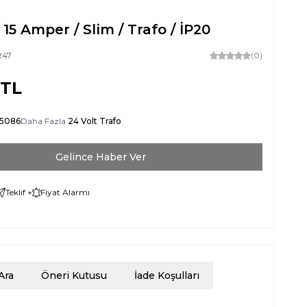
/ 15 Amper / Slim / Trafo / İP20
247
(0)
TL
-5086
Daha Fazla
24 Volt Trafo
Gelince Haber Ver
Teklif +
Fiyat Alarmı
Ara
Öneri Kutusu
İade Koşulları