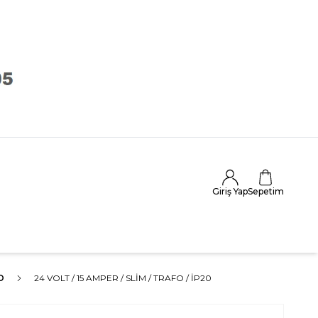
Giriş Yap
Sepetim
O
24 VOLT / 15 AMPER / SLIM / TRAFO / İP20