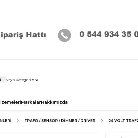
a
alzemeleri
Markalar
Hakkımızda
NLERI
TRAFO / SENSÖR / DİMMER / DRİVER
24 VOLT TRAF