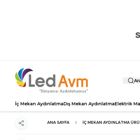
Ar
İç Mekan Aydınlatma
Dış Mekan Aydınlatma
Elektrik M
ANA SAYFA
İÇ MEKAN AYDINLATMA ÜRÜ
Paylaş