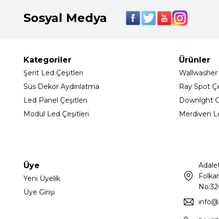
Sosyal Medya
Kategoriler
Ürünler
Şerit Led Çeşitleri
Wallwasher
Süs Dekor Aydınlatma
Ray Spot Çeş
Led Panel Çeşitleri
Downlght C
Modul Led Çeşitleri
Merdiven L
Üye
Adale
Folkar
Yeni Üyelik
No:32
Üye Girişi
info@