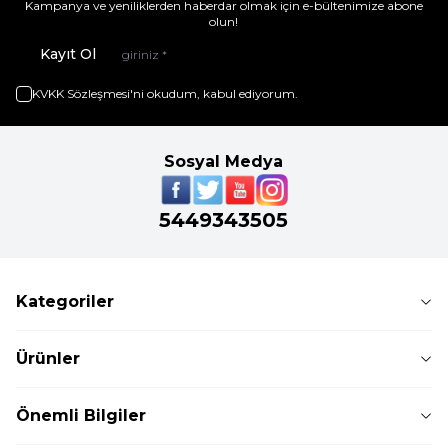
Kampanya ve yeniliklerden haberdar olmak için e-bültenimize abone
olun!
Kayıt Ol
KVKK Sözleşmesi'ni
okudum, kabul ediyorum.
Sosyal Medya
5449343505
Kategoriler
Ürünler
Önemli Bilgiler