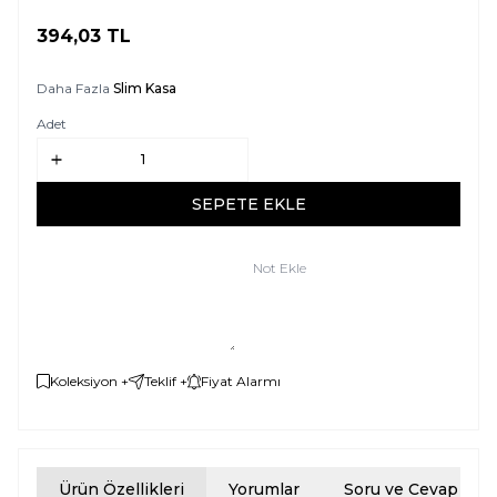
394,03
TL
SEPETE EKLE
Daha Fazla
Slim Kasa
Adet
SEPETE EKLE
Not Ekle
Koleksiyon +
Teklif +
Fiyat Alarmı
Ürün Özellikleri
Yorumlar
Soru ve Cevap