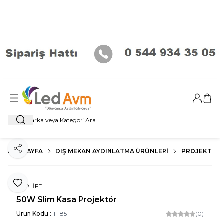
Giriş Ya
Sep
Ara
ANA SAYFA
DIŞ MEKAN AYDINLATMA ÜRÜNLERI
PROJEKTÖR
Paylaş
Favoriye Ekle
FORLİFE
50W Slim Kasa Projektör
Ürün Kodu :
T1185
(0)