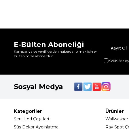
E-Bülten Aboneliği
Kayıt Ol
Kampanya ve yeniliklerden haberdar olmak için e-
bültenimize abone olun!
KVKK Sözleş
Sosyal Medya
Kategoriler
Ürünler
Şerit Led Çeşitleri
Wallwasher
Süs Dekor Aydınlatma
Ray Spot Çeş