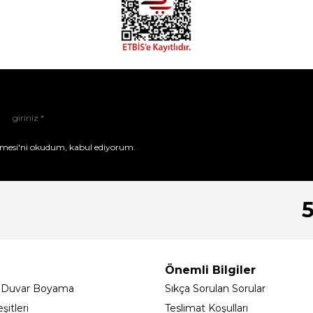
mesi'ni
okudum, kabul ediyorum.
Önemli Bilgiler
 Duvar Boyama
Sıkça Sorulan Sorular
itleri
Teslimat Koşulları