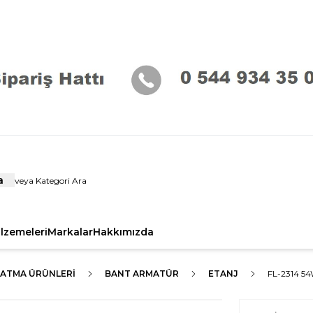
a
alzemeleri
Markalar
Hakkımızda
LATMA ÜRÜNLERI
BANT ARMATÜR
ETANJ
FL-2314 