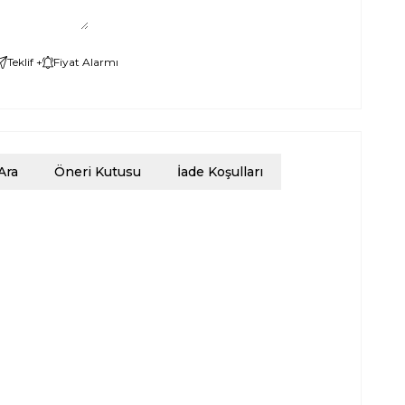
Teklif +
Fiyat Alarmı
Ara
Öneri Kutusu
İade Koşulları