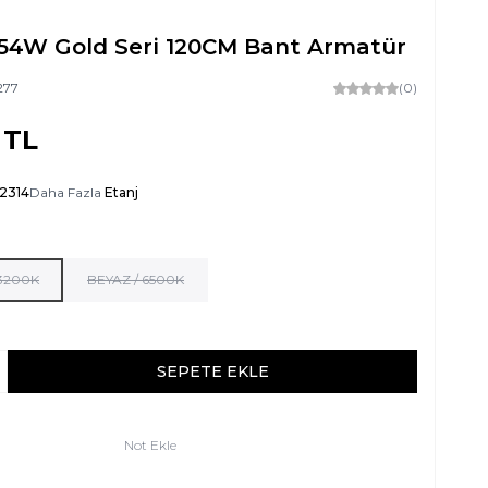
 54W Gold Seri 120CM Bant Armatür
277
(0)
TL
-2314
Daha Fazla
Etanj
 3200K
BEYAZ / 6500K
SEPETE EKLE
Not Ekle