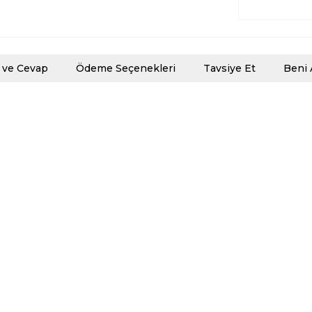
 ve Cevap
Ödeme Seçenekleri
Tavsiye Et
Beni 