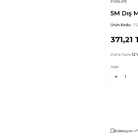
FORLİFE
5M Dış M
Ürün Kodu :
T1
371,21
Daha Fazla
12 
Adet
Koleksiyon +