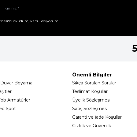
mesi'ni
okudum, kabul ediyorum.
Önemli Bilgiler
 Duvar Boyama
Sıkça Sorulan Sorular
itleri
Teslimat Koşulları
ob Armatürler
Üyelik Sözleşmesi
ed Spot
Satış Sözleşmesi
Garanti ve İade Koşulları
Gizlilik ve Güvenlik