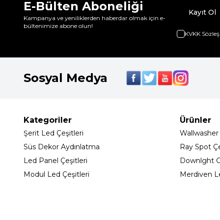
E-Bülten Aboneliği
Kayıt Ol
Kampanya ve yeniliklerden haberdar olmak için e-
bültenimize abone olun!
KVKK Sözleş
Sosyal Medya
Kategoriler
Ürünler
Şerit Led Çeşitleri
Wallwasher
Süs Dekor Aydınlatma
Ray Spot Çeş
Led Panel Çeşitleri
Downlght C
Modul Led Çeşitleri
Merdiven L