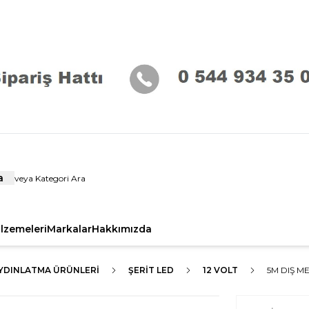
a
alzemeleri
Markalar
Hakkımızda
AYDINLATMA ÜRÜNLERI
ŞERİT LED
12 VOLT
5M DIŞ M