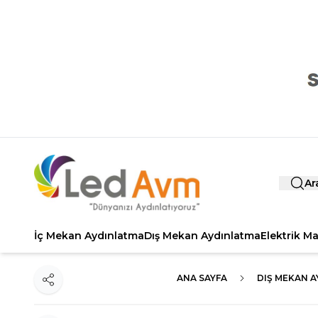
Ar
İç Mekan Aydınlatma
Dış Mekan Aydınlatma
Elektrik M
ANA SAYFA
DIŞ MEKAN 
Paylaş