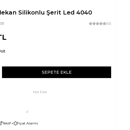
ekan Silikonlu Şerit Led 4040
231
(0)
TL
Volt
SEPETE EKLE
Not Ekle
Teklif +
Fiyat Alarmı