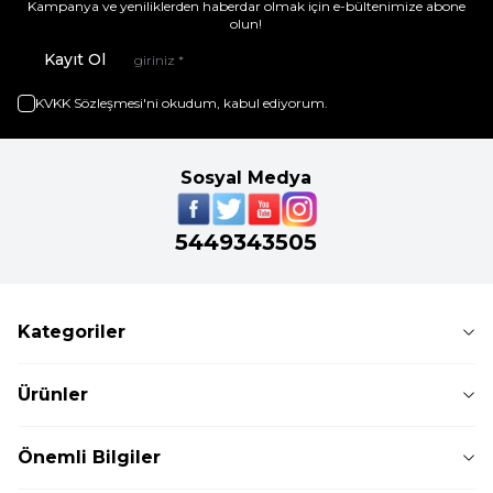
Kampanya ve yeniliklerden haberdar olmak için e-bültenimize abone
olun!
Kayıt Ol
KVKK Sözleşmesi'ni
okudum, kabul ediyorum.
Sosyal Medya
5449343505
Kategoriler
Ürünler
Önemli Bilgiler