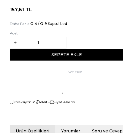
157,61
TL
SEPETE EKLE
Daha Fazla
G-4 / G-9 Kapsül Led
Adet
SEPETE EKLE
Not Ekle
Koleksiyon +
Teklif +
Fiyat Alarmı
Ürün Özellikleri
Yorumlar
Soru ve Cevap