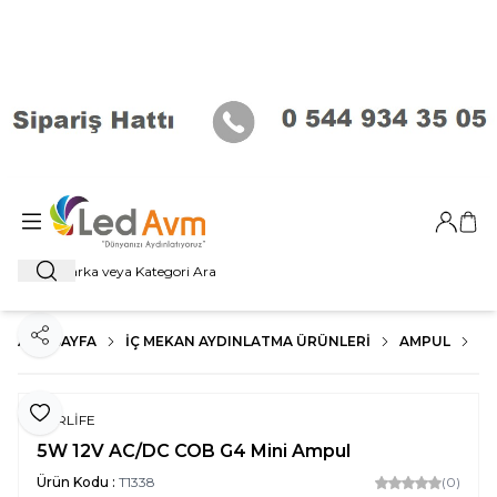
Giriş Ya
Sep
Ara
ANA SAYFA
İÇ MEKAN AYDINLATMA ÜRÜNLERI
AMPUL
G-
Paylaş
Favoriye Ekle
FORLİFE
5W 12V AC/DC COB G4 Mini Ampul
Ürün Kodu :
T1338
(0)