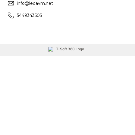
info@ledavm.net
5449343505