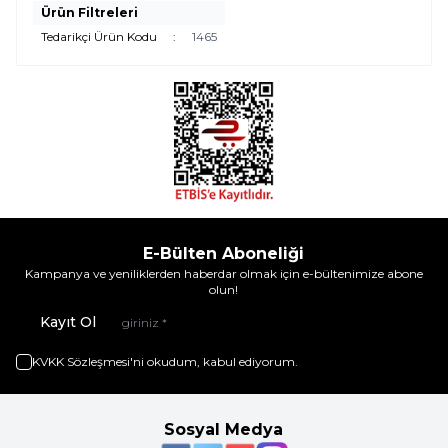
Ürün Filtreleri
Tedarikçi Ürün Kodu
:
1465
E-Bülten Aboneliği
Kampanya ve yeniliklerden haberdar olmak için e-bültenimize abone
olun!
Kayıt Ol
KVKK Sözleşmesi'ni
okudum, kabul ediyorum.
Sosyal Medya