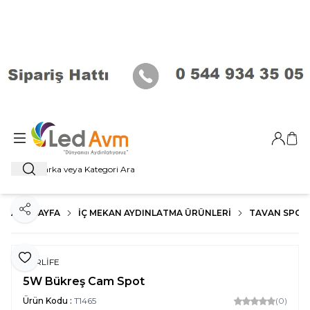
Giriş Ya
Sep
Ara
ANA SAYFA
İÇ MEKAN AYDINLATMA ÜRÜNLERI
TAVAN SPOT
Paylaş
Favoriye Ekle
FORLİFE
5W Bükreş Cam Spot
Ürün Kodu :
T1465
(0)