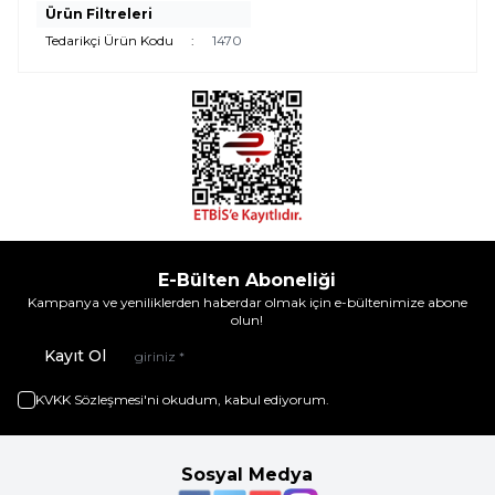
Ürün Filtreleri
Tedarikçi Ürün Kodu
:
1470
E-Bülten Aboneliği
Kampanya ve yeniliklerden haberdar olmak için e-bültenimize abone
olun!
Kayıt Ol
KVKK Sözleşmesi'ni
okudum, kabul ediyorum.
Sosyal Medya