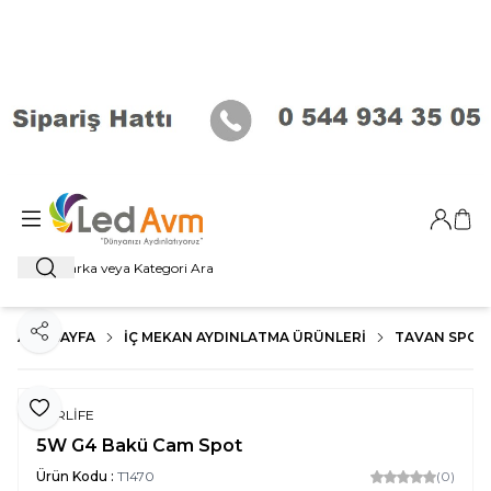
Giriş Ya
Sep
Ara
ANA SAYFA
İÇ MEKAN AYDINLATMA ÜRÜNLERI
TAVAN SPOT
Paylaş
Favoriye Ekle
FORLİFE
5W G4 Bakü Cam Spot
Ürün Kodu :
T1470
(0)