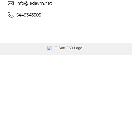
info@ledavm.net
5449343505