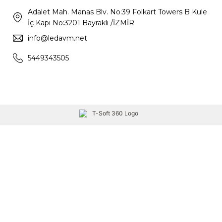
Adalet Mah. Manas Blv. No:39 Folkart Towers B Kule
İç Kapı No:3201 Bayraklı /İZMİR
info@ledavm.net
5449343505