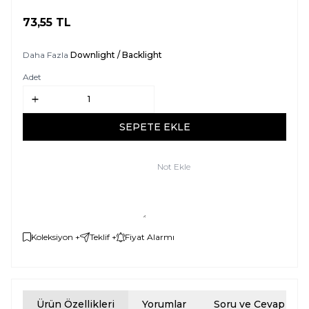
73,55
TL
SEPETE EKLE
Daha Fazla
Downlight / Backlight
Adet
SEPETE EKLE
Not Ekle
Koleksiyon +
Teklif +
Fiyat Alarmı
Ürün Özellikleri
Yorumlar
Soru ve Cevap