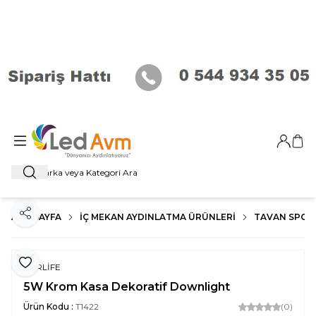
Giriş Ya
Sep
Ara
ANA SAYFA
İÇ MEKAN AYDINLATMA ÜRÜNLERI
TAVAN SPOT
Paylaş
Favoriye Ekle
FORLİFE
5W Krom Kasa Dekoratif Downlight
Ürün Kodu :
T1422
(0)