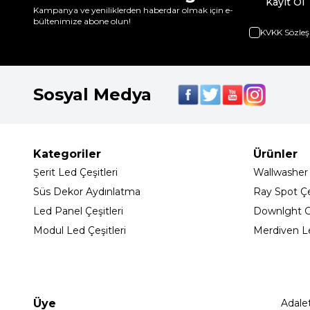
Kayıt Ol
Kampanya ve yeniliklerden haberdar olmak için e-
bültenimize abone olun!
KVKK Sözleş
Sosyal Medya
Kategoriler
Ürünler
Şerit Led Çeşitleri
Wallwasher
Süs Dekor Aydınlatma
Ray Spot Çeş
Led Panel Çeşitleri
Downlght C
Modul Led Çeşitleri
Merdiven L
Üye
Adale