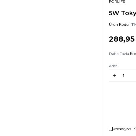
FORLİFE
5W Toky
Ürün Kodu :
T1
288,95
Daha Fazla
Kri
Adet
Koleksiyon +