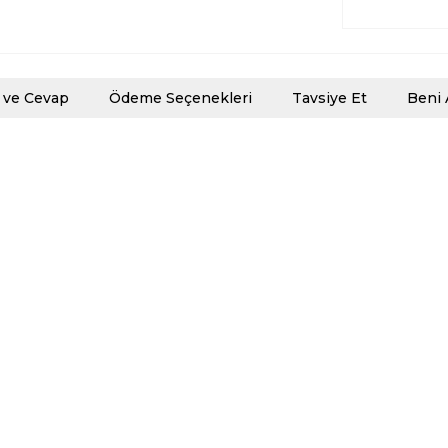
 ve Cevap
Ödeme Seçenekleri
Tavsiye Et
Beni 