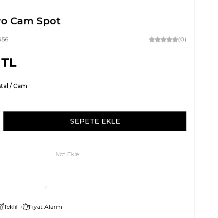
o Cam Spot
456
(0)
TL
stal / Cam
SEPETE EKLE
Not Ekle
Teklif +
Fiyat Alarmı