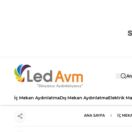
Ar
İç Mekan Aydınlatma
Dış Mekan Aydınlatma
Elektrik M
ANA SAYFA
İÇ MEK
Paylaş