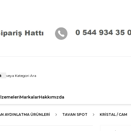
a
alzemeleri
Markalar
Hakkımızda
AN AYDINLATMA ÜRÜNLERI
TAVAN SPOT
KRISTAL / CAM