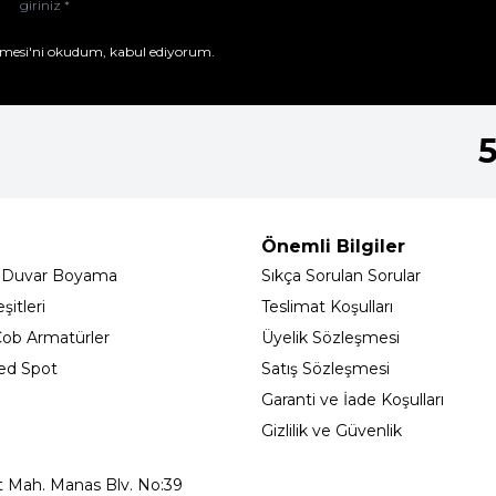
mesi'ni
okudum, kabul ediyorum.
Önemli Bilgiler
 Duvar Boyama
Sıkça Sorulan Sorular
itleri
Teslimat Koşulları
ob Armatürler
Üyelik Sözleşmesi
ed Spot
Satış Sözleşmesi
Garanti ve İade Koşulları
Gizlilik ve Güvenlik
t Mah. Manas Blv. No:39