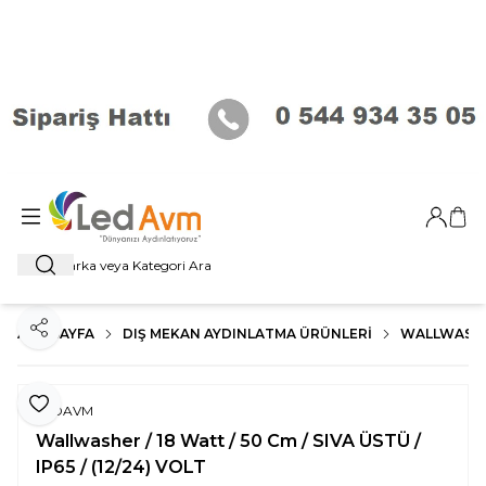
Giriş Ya
Sep
Ara
ANA SAYFA
DIŞ MEKAN AYDINLATMA ÜRÜNLERI
WALLWASHER
Paylaş
Favoriye Ekle
LEDAVM
Wallwasher / 18 Watt / 50 Cm / SIVA ÜSTÜ /
IP65 / (12/24) VOLT