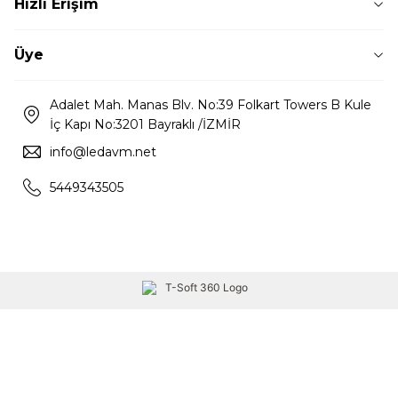
Hızlı Erişim
Üye
Adalet Mah. Manas Blv. No:39 Folkart Towers B Kule
İç Kapı No:3201 Bayraklı /İZMİR
info@ledavm.net
5449343505