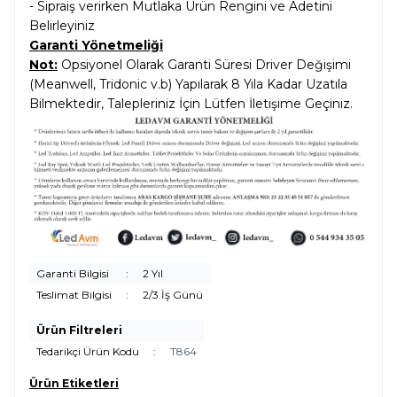
- Sipraiş verirken Mutlaka Ürün Rengini ve Adetini
Belirleyiniz
Garanti Yönetmeliği
Not:
Opsiyonel Olarak Garanti Süresi Driver Değişimi
(Meanwell, Tridonic v.b) Yapılarak 8 Yıla Kadar Uzatıla
Bilmektedir, Talepleriniz İçin Lütfen İletişime Geçiniz.
Garanti Bilgisi
:
2 Yıl
Teslimat Bilgisi
:
2/3 İş Günü
Ürün Filtreleri
Tedarikçi Ürün Kodu
:
T864
Ürün Etiketleri