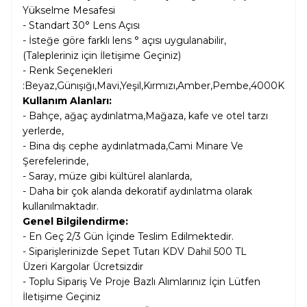
Yükselme Mesafesi
- Standart 30° Lens Açısı
- İsteğe göre farklı lens ° açısı uygulanabilir,
(Talepleriniz için İletişime Geçiniz)
- Renk Seçenekleri
:Beyaz,Günışığı,Mavi,Yeşil,Kırmızı,Amber,Pembe,4000K
Kullanım Alanları:
- Bahçe, ağaç aydınlatma,Mağaza, kafe ve otel tarzı
yerlerde,
- Bina dış cephe aydınlatmada,Cami Minare Ve
Şerefelerinde,
- Saray, müze gibi kültürel alanlarda,
- Daha bir çok alanda dekoratif aydınlatma olarak
kullanılmaktadır.
Genel Bilgilendirme:
- En Geç 2/3 Gün İçinde Teslim Edilmektedir.
- Siparişlerinizde Sepet Tutarı KDV Dahil
500 TL
Üzeri Kargolar
Ücretsizdir
- Toplu Sipariş Ve Proje Bazlı Alımlarınız İçin Lütfen
İletişime Geçiniz