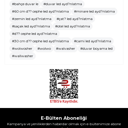
#bahçe duvar le
#duvar led ayd?nlatma
#60 cm d?? cephe led ayd?nlatma
#minare led ayd?nlatma
#zemin led ayd?nlatma
#çat? led ayd?nlatma
#saçak led ayd?nlatma
#otel led ayd?nlatma
#d?? cephe led ayd?nlatma
#30 cm d?? cephe led ayd?nlatma
#cami led ayd?nlatma
#wolwosher
#wolwo
#walvasher
#duvar boyama led
#wallwasher
E-Bülten Aboneliği
Kampanya ve yeniliklerden haberdar olmak için e-bültenimize abone