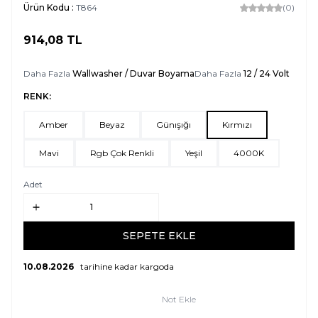
Ürün Kodu :
T864
(0)
914,08
TL
SEPETE EKLE
Daha Fazla
Wallwasher / Duvar Boyama
Daha Fazla
12 / 24 Volt
RENK:
Amber
Beyaz
Günışığı
Kırmızı
Mavi
Rgb Çok Renkli
Yeşil
4000K
Adet
SEPETE EKLE
10.08.2026
tarihine kadar kargoda
Not Ekle