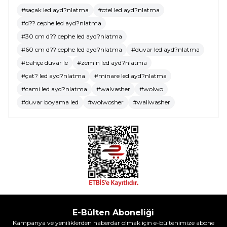
#saçak led ayd?nlatma
#otel led ayd?nlatma
#d?? cephe led ayd?nlatma
#30 cm d?? cephe led ayd?nlatma
#60 cm d?? cephe led ayd?nlatma
#duvar led ayd?nlatma
#bahçe duvar le
#zemin led ayd?nlatma
#çat? led ayd?nlatma
#minare led ayd?nlatma
#cami led ayd?nlatma
#walvasher
#wolwo
#duvar boyama led
#wolwosher
#wallwasher
E-Bülten Aboneliği
Kampanya ve yeniliklerden haberdar olmak için e-bültenimize abone