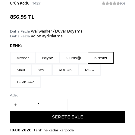
Ürün Kodu :
T427
(0)
856,95
TL
SEPETE EKLE
Daha Fazla
Wallwasher / Duvar Boyama
Daha Fazla
Kolon aydınlatma
RENK:
Amber
Beyaz
Günışığı
Kırmızı
Mavi
Yeşil
4000K
MOR
TURKUAZ
Adet
SEPETE EKLE
10.08.2026
tarihine kadar kargoda