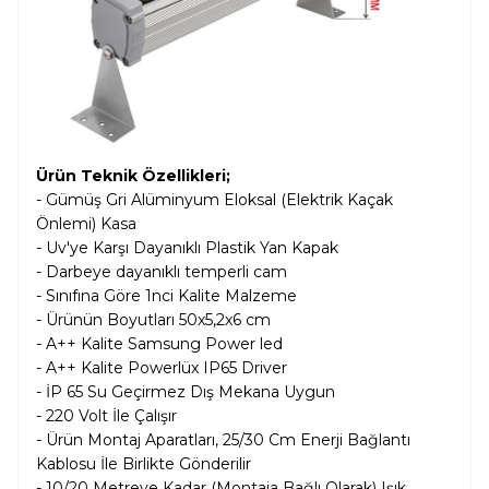
Ürün Teknik Özellikleri;
- Gümüş Gri Alüminyum Eloksal (Elektrik Kaçak
Önlemi) Kasa
- Uv'ye Karşı Dayanıklı Plastik Yan Kapak
- Darbeye dayanıklı temperli cam
- Sınıfına Göre 1nci Kalite Malzeme
- Ürünün Boyutları 50x5,2x6 cm
- A++ Kalite Samsung Power led
- A++ Kalite Powerlüx IP65 Driver
- İP 65 Su Geçirmez Dış Mekana Uygun
- 220 Volt İle Çalışır
- Ürün Montaj Aparatları, 25/30 Cm Enerji Bağlantı
Kablosu İle Birlikte Gönderilir
- 10/20 Metreye Kadar (Montaja Bağlı Olarak) Işık