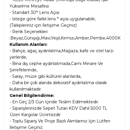
Yükselme Mesafesi
- Standart 30° Lens Açısı
- İsteğe göre farklı lens ° açısı uygulanabilir,
(Talepleriniz için İletişime Geçiniz)
- Renk Seçenekleri
:Beyaz,Günışığı,Mavi,Yeşil,Kırmızı,Amber,Pembe,4000K
Kullanım Alanları:
- Bahçe, ağaç aydınlatma,Mağaza, kafe ve otel tarzı
yerlerde,
- Bina dış cephe aydınlatmada,Cami Minare Ve
Şerefelerinde,
- Saray, müze gibi kültürel alanlarda,
- Daha bir çok alanda dekoratif aydınlatma olarak
kullanılmaktadır.
Genel Bilgilendirme:
- En Geç 2/3 Gün İçinde Teslim Edilmektedir.
- Siparişlerinizde Sepet Tutarı KDV Dahil
5000 TL
Üzeri Kargolar
Ücretsizdir
- Toplu Sipariş Ve Proje Bazlı Alımlarınız İçin Lütfen
İletişime Geçiniz