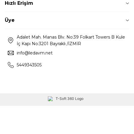
Hızlı Erişim
Üye
Adalet Mah. Manas Blv. No:39 Folkart Towers B Kule
İç Kapı No:3201 Bayraklı /İZMİR
info@ledavm.net
5449343505