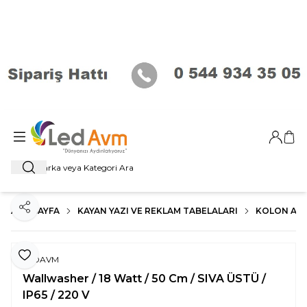
Giriş Ya
Sep
Ara
ANA SAYFA
KAYAN YAZI VE REKLAM TABELALARI
KOLON AY
Paylaş
Favoriye Ekle
LEDAVM
Wallwasher / 18 Watt / 50 Cm / SIVA ÜSTÜ /
IP65 / 220 V