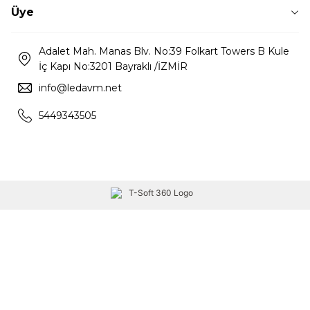
Üye
Adalet Mah. Manas Blv. No:39 Folkart Towers B Kule
İç Kapı No:3201 Bayraklı /İZMİR
info@ledavm.net
5449343505