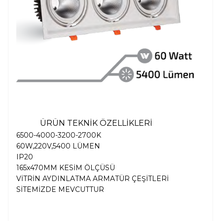
ÜRÜN TEKNİK ÖZELLİKLERİ
6500-4000-3200-2700K
60W,220V,5400 LÜMEN
IP20
165x470MM KESİM ÖLÇÜSÜ
VİTRİN AYDINLATMA ARMATÜR ÇEŞİTLERİ
SİTEMİZDE MEVCUTTUR