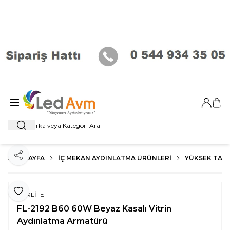
Giriş Ya
Sep
Ara
ANA SAYFA
İÇ MEKAN AYDINLATMA ÜRÜNLERI
YÜKSEK TAV
Paylaş
Favoriye Ekle
FORLİFE
FL-2192 B60 60W Beyaz Kasalı Vitrin
Aydınlatma Armatürü