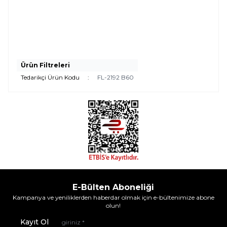
Ürün Filtreleri
Tedarikçi Ürün Kodu
:
FL-2192 B60
E-Bülten Aboneliği
Kampanya ve yeniliklerden haberdar olmak için e-bültenimize abone
olun!
Kayıt Ol