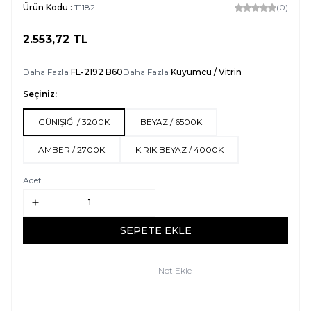
Ürün Kodu :
T1182
(0)
2.553,72
TL
SEPETE EKLE
Daha Fazla
FL-2192 B60
Daha Fazla
Kuyumcu / Vitrin
Seçiniz:
GÜNIŞIĞI / 3200K
BEYAZ / 6500K
AMBER / 2700K
KIRIK BEYAZ / 4000K
Adet
SEPETE EKLE
Not Ekle