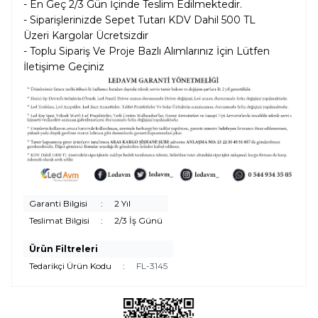
- En Geç 2/3 Gün İçinde Teslim Edilmektedir.
- Siparişlerinizde Sepet Tutarı KDV Dahil
500 TL
Üzeri Kargolar
Ücretsizdir
- Toplu Sipariş Ve Proje Bazlı Alımlarınız İçin Lütfen
İletişime Geçiniz
Garanti Bilgisi
:
2 Yıl
Teslimat Bilgisi
:
2/3 İş Günü
Ürün Filtreleri
Tedarikçi Ürün Kodu
:
FL-3145