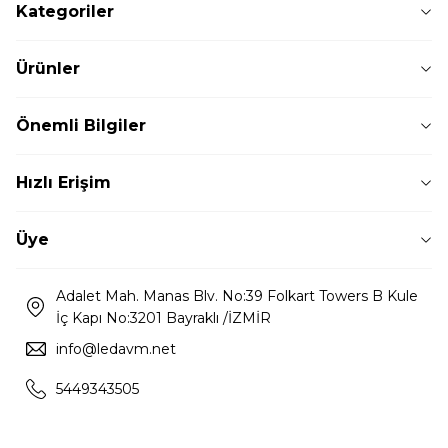
Kategoriler
Ürünler
Önemli Bilgiler
Hızlı Erişim
Üye
Adalet Mah. Manas Blv. No:39 Folkart Towers B Kule
İç Kapı No:3201 Bayraklı /İZMİR
info@ledavm.net
5449343505