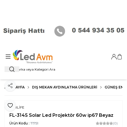
Giriş Ya
Sep
Ara
ANA SAYFA
DIŞ MEKAN AYDINLATMA ÜRÜNLERI
GÜNEŞ ENER
Paylaş
Favoriye Ekle
FORLİFE
FL-3145 Solar Led Projektör 60w ip67 Beyaz
Ürün Kodu :
T1751
(0)