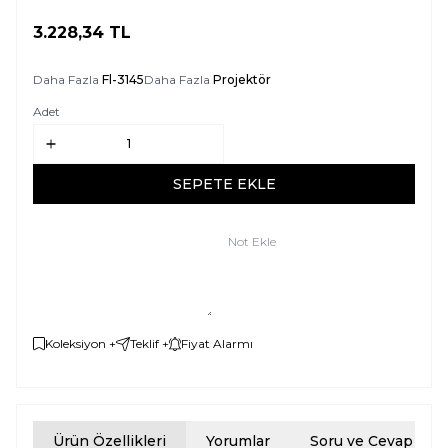
3.228,34
TL
SEPETE EKLE
Daha Fazla
Fl-3145
Daha Fazla
Projektör
Adet
SEPETE EKLE
Not Ekle
Koleksiyon +
Teklif +
Fiyat Alarmı
Ürün Özellikleri
Yorumlar
Soru ve Cevap