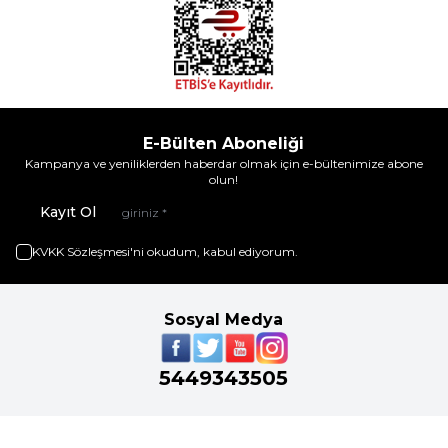
E-Bülten Aboneliği
Kampanya ve yeniliklerden haberdar olmak için e-bültenimize abone
olun!
Kayıt Ol
KVKK Sözleşmesi'ni
okudum, kabul ediyorum.
Sosyal Medya
5449343505