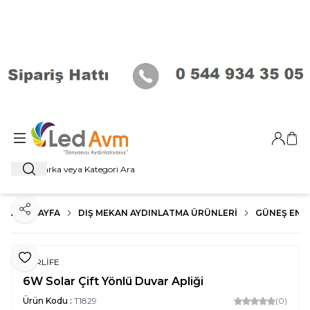
Giriş Ya
Sep
Ara
ANA SAYFA
DIŞ MEKAN AYDINLATMA ÜRÜNLERI
GÜNEŞ ENER
Paylaş
Favoriye Ekle
FORLİFE
6W Solar Çift Yönlü Duvar Apliği
Ürün Kodu :
T1829
(0)