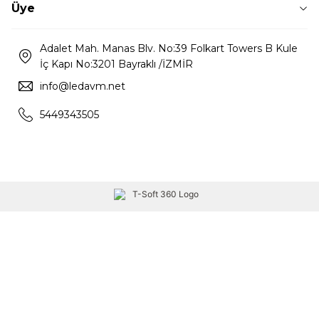
Üye
Adalet Mah. Manas Blv. No:39 Folkart Towers B Kule
İç Kapı No:3201 Bayraklı /İZMİR
info@ledavm.net
5449343505