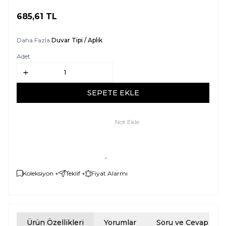
685,61
TL
SEPETE EKLE
Daha Fazla
Duvar Tipi / Aplik
Adet
SEPETE EKLE
Not Ekle
Koleksiyon +
Teklif +
Fiyat Alarmı
Ürün Özellikleri
Yorumlar
Soru ve Cevap