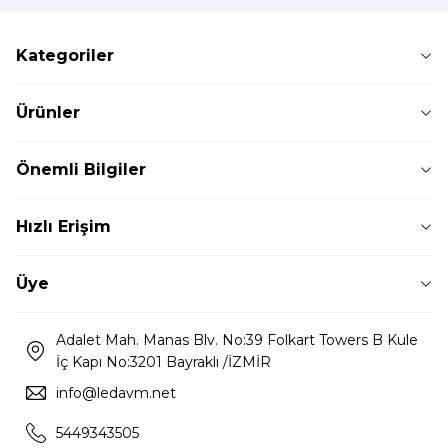
Kategoriler
Ürünler
Önemli Bilgiler
Hızlı Erişim
Üye
Adalet Mah. Manas Blv. No:39 Folkart Towers B Kule
İç Kapı No:3201 Bayraklı /İZMİR
info@ledavm.net
5449343505