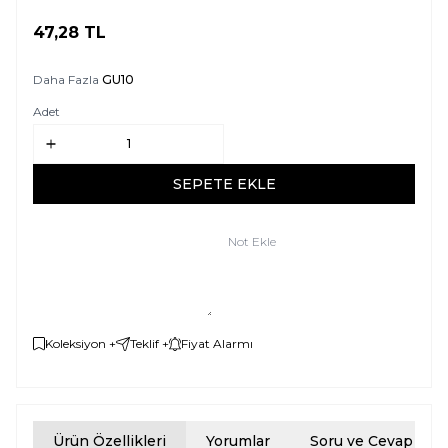
47,28
TL
SEPETE EKLE
Daha Fazla
GU10
Adet
SEPETE EKLE
Not Ekle
Koleksiyon +
Teklif +
Fiyat Alarmı
Ürün Özellikleri
Yorumlar
Soru ve Cevap