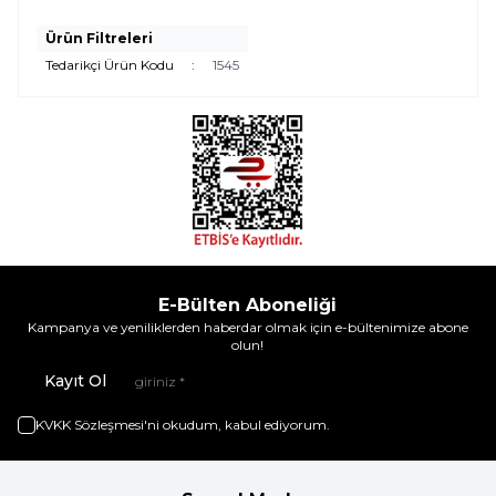
Ürün Filtreleri
Tedarikçi Ürün Kodu
:
1545
E-Bülten Aboneliği
Kampanya ve yeniliklerden haberdar olmak için e-bültenimize abone
olun!
Kayıt Ol
KVKK Sözleşmesi'ni
okudum, kabul ediyorum.