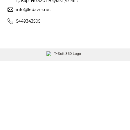
İç Kapı No:3201 Bayraklı /İZMİR
info@ledavm.net
5449343505