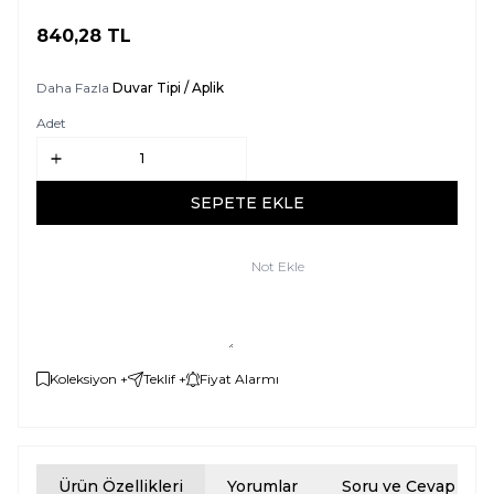
840,28
TL
SEPETE EKLE
Daha Fazla
Duvar Tipi / Aplik
Adet
SEPETE EKLE
Not Ekle
Koleksiyon +
Teklif +
Fiyat Alarmı
Ürün Özellikleri
Yorumlar
Soru ve Cevap