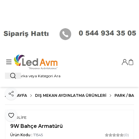
Giriş Ya
Sep
Ara
ANA SAYFA
DIŞ MEKAN AYDINLATMA ÜRÜNLERI
PARK / BAHÇ
Paylaş
Favoriye Ekle
FORLİFE
9W Bahçe Armatürü
Ürün Kodu :
T1545
(0)