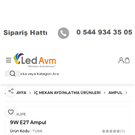
Giriş Ya
Sep
Ara
ANA SAYFA
İÇ MEKAN AYDINLATMA ÜRÜNLERI
AMPUL
E2
Paylaş
Favoriye Ekle
FORLİFE
9W E27 Ampul
Ürün Kodu :
T1288
(0)