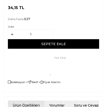
34,15
TL
SEPETE EKLE
Daha Fazla
E27
Adet
SEPETE EKLE
Not Ekle
Koleksiyon +
Teklif +
Fiyat Alarmı
Ürün Özellikleri
Yorumlar
Soru ve Cevap