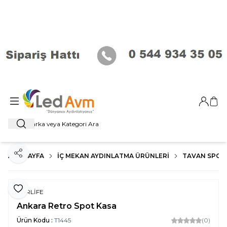
Giriş Ya
Sep
Ara
ANA SAYFA
İÇ MEKAN AYDINLATMA ÜRÜNLERI
TAVAN SPOT
Paylaş
Favoriye Ekle
FORLİFE
Ankara Retro Spot Kasa
Ürün Kodu :
T1445
(0)