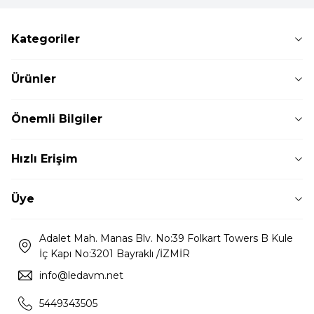
Kategoriler
Ürünler
Önemli Bilgiler
Hızlı Erişim
Üye
Adalet Mah. Manas Blv. No:39 Folkart Towers B Kule
İç Kapı No:3201 Bayraklı /İZMİR
info@ledavm.net
5449343505