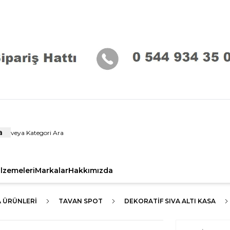
a
alzemeleri
Markalar
Hakkımızda
A ÜRÜNLERI
TAVAN SPOT
DEKORATIF SIVA ALTI KASA