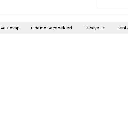
 ve Cevap
Ödeme Seçenekleri
Tavsiye Et
Beni 