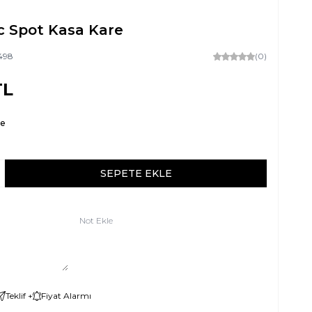
c Spot Kasa Kare
498
(0)
L
re
SEPETE EKLE
Not Ekle
Teklif +
Fiyat Alarmı