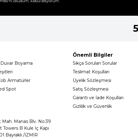
mesi'ni
okudum, kabul ediyorum.
Önemli Bilgiler
 Duvar Boyama
Sıkça Sorulan Sorular
itleri
Teslimat Koşulları
ob Armatürler
Üyelik Sözleşmesi
ed Spot
Satış Sözleşmesi
Garanti ve İade Koşulları
Gizlilik ve Güvenlik
t Mah. Manas Blv. No:39
t Towers B Kule İç Kapı
01 Bayraklı /İZMİR