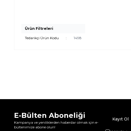
Ürün Filtreleri
Tedarikçi Ürün Kodu
:
1498
E-Bülten Aboneliği
Kayıt Ol
Kampanya ve yeniliklerden haberdar olmak için e-
bültenimize abone olun!