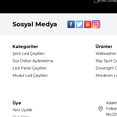
KVKK Sözleş
Sosyal Medya
Kategoriler
Ürünler
Şerit Led Çeşitleri
Wallwasher
Süs Dekor Aydınlatma
Ray Spot Çeş
Led Panel Çeşitleri
Downlght C
Modul Led Çeşitleri
Merdiven L
Üye
Adale
Folkar
Yeni Üyelik
No:32