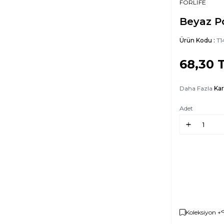
FORLİFE
Beyaz P
Ürün Kodu :
T1
68,30
T
Daha Fazla
Ka
Adet
Koleksiyon +