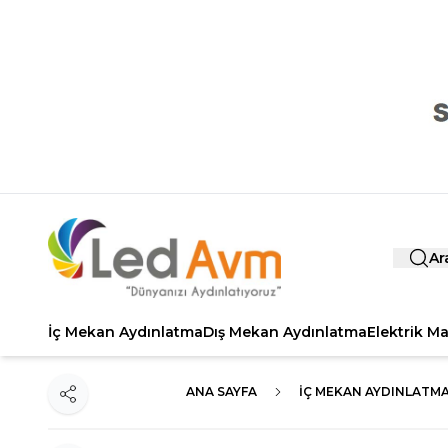
Ar
İç Mekan Aydınlatma
Dış Mekan Aydınlatma
Elektrik M
ANA SAYFA
İÇ MEKAN AYDINLATM
Paylaş