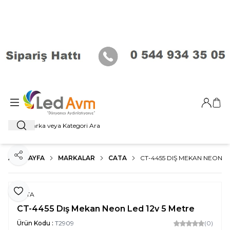
Giriş Ya
Sep
Ara
ANA SAYFA
MARKALAR
CATA
CT-4455 DIŞ MEKAN NEON LE
Paylaş
Favoriye Ekle
CATA
CT-4455 Dış Mekan Neon Led 12v 5 Metre
Ürün Kodu :
T2909
(0)