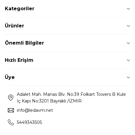
Kategoriler
Ürünler
Önemli Bilgiler
Hızlı Erişim
Üye
Adalet Mah. Manas Blv. No:39 Folkart Towers B Kule
İç Kapı No:3201 Bayraklı /İZMİR
info@ledavm.net
5449343505