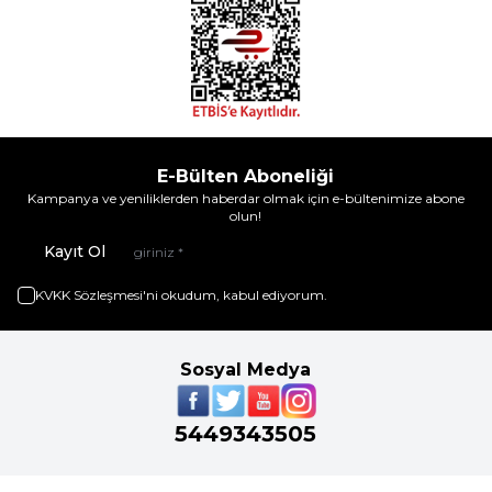
E-Bülten Aboneliği
Kampanya ve yeniliklerden haberdar olmak için e-bültenimize abone
olun!
Kayıt Ol
KVKK Sözleşmesi'ni
okudum, kabul ediyorum.
Sosyal Medya
5449343505