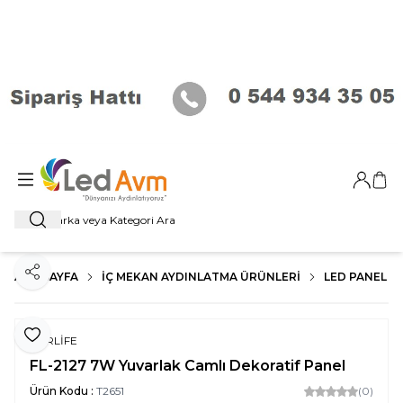
Giriş Ya
Sep
Ara
ANA SAYFA
İÇ MEKAN AYDINLATMA ÜRÜNLERI
LED PANEL
Paylaş
Favoriye Ekle
FORLİFE
FL-2127 7W Yuvarlak Camlı Dekoratif Panel
Ürün Kodu :
T2651
(0)