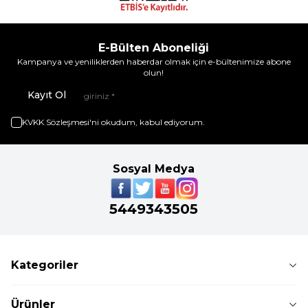
E-Bülten Aboneliği
Kampanya ve yeniliklerden haberdar olmak için e-bültenimize abone
olun!
Kayıt Ol
KVKK Sözleşmesi'ni
okudum, kabul ediyorum.
Sosyal Medya
5449343505
Kategoriler
Ürünler