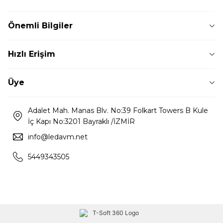
Önemli Bilgiler
Hızlı Erişim
Üye
Adalet Mah. Manas Blv. No:39 Folkart Towers B Kule
İç Kapı No:3201 Bayraklı /İZMİR
info@ledavm.net
5449343505