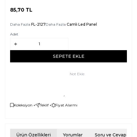
85,70
TL
SEPETE EKLE
Daha Fazla
FL-2127
Daha Fazla
Camlı Led Panel
Adet
SEPETE EKLE
Not Ekle
Koleksiyon +
Teklif +
Fiyat Alarmı
Ürün Özellikleri
Yorumlar
Soru ve Cevap