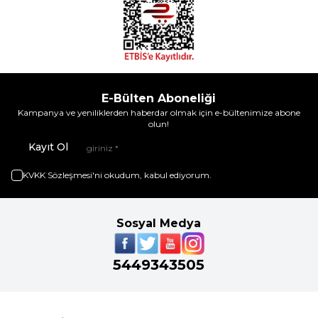
E-Bülten Aboneliği
Kampanya ve yeniliklerden haberdar olmak için e-bültenimize abone
olun!
Kayıt Ol
KVKK Sözleşmesi'ni
okudum, kabul ediyorum.
Sosyal Medya
5449343505