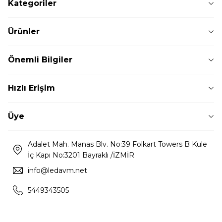
Kategoriler
Ürünler
Önemli Bilgiler
Hızlı Erişim
Üye
Adalet Mah. Manas Blv. No:39 Folkart Towers B Kule
İç Kapı No:3201 Bayraklı /İZMİR
info@ledavm.net
5449343505