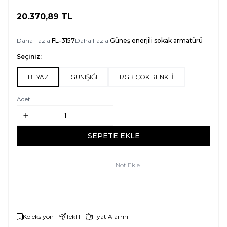
20.370,89
TL
SEPETE EKLE
Daha Fazla
FL-3157
Daha Fazla
Güneş enerjili sokak armatürü
Seçiniz:
BEYAZ
GÜNIŞIĞI
RGB ÇOK RENKLİ
Adet
SEPETE EKLE
Not Ekle
Koleksiyon +
Teklif +
Fiyat Alarmı