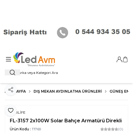
Giriş Ya
Sep
Ara
ANA SAYFA
DIŞ MEKAN AYDINLATMA ÜRÜNLERI
GÜNEŞ ENER
Paylaş
Favoriye Ekle
FORLİFE
FL-3157 2x100W Solar Bahçe Armatürü Direkli
Ürün Kodu :
T1769
(0)