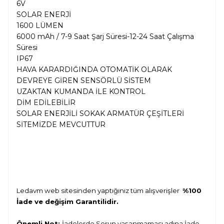
6V
SOLAR ENERJİ
1600 LÜMEN
6000 mAh / 7-9 Saat Şarj Süresi-12-24 Saat Çalışma
Süresi
IP67
HAVA KARARDIĞINDA OTOMATİK OLARAK
DEVREYE GİREN SENSÖRLÜ SİSTEM
UZAKTAN KUMANDA İLE KONTROL
DİM EDİLEBİLİR
SOLAR ENERJİLİ SOKAK ARMATÜR ÇEŞİTLERİ
SİTEMİZDE MEVCUTTUR
Ledavm web sitesinden yaptığınız tüm alışverişler
%100
İade ve değişim Garantilidir.
Önemli Not:
İadelerde Sorun yaşanmaması adına İade