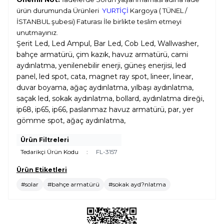
ürün durumunda Ürünleri
YURTİÇİ
Kargoya ( TÜNEL /
İSTANBUL şubesi) Faturası İle birlikte teslim etmeyi
unutmayınız.
Şerit Led, Led Ampul, Bar Led, Cob Led, Wallwasher,
bahçe armatürü, çim kazık, havuz armatürü, cami
aydınlatma, yenilenebilir enerji, güneş enerjisi, led
panel, led spot, cata, magnet ray spot, lineer, linear,
duvar boyama, ağaç aydınlatma, yılbaşı aydınlatma,
saçak led, sokak aydınlatma, bollard, aydınlatma direği,
ip68, ip65, ip66, paslanmaz havuz armatürü, par, yer
gömme spot, ağaç aydınlatma,
Ürün Filtreleri
Tedarikçi Ürün Kodu
:
FL-3157
Ürün Etiketleri
#solar
#bahçe armatürü
#sokak ayd?nlatma