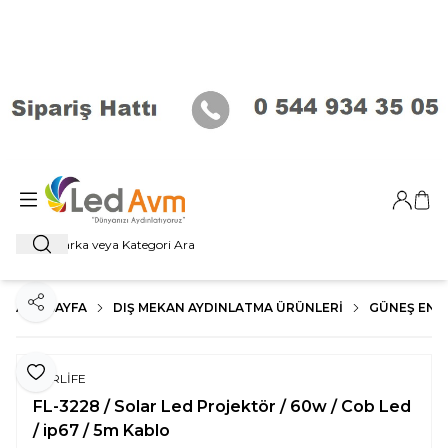
Giriş Ya
Sep
Ara
ANA SAYFA
DIŞ MEKAN AYDINLATMA ÜRÜNLERI
GÜNEŞ ENER
Paylaş
Favoriye Ekle
FORLİFE
FL-3228 / Solar Led Projektör / 60w / Cob Led
/ ip67 / 5m Kablo