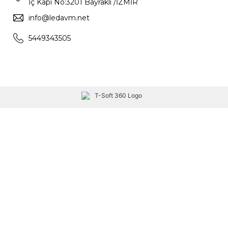
İç Kapı No:3201 Bayraklı /İZMİR
info@ledavm.net
5449343505