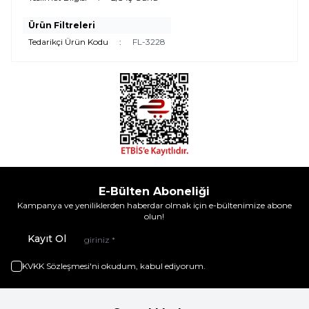
Ürün Filtreleri
Tedarikçi Ürün Kodu
:
FL-3228
E-Bülten Aboneliği
Kampanya ve yeniliklerden haberdar olmak için e-bültenimize abone
olun!
Kayıt Ol
KVKK Sözleşmesi'ni
okudum, kabul ediyorum.