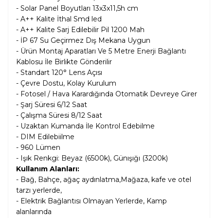
- Solar Panel Boyutları 13x3x11,5h cm
- A++ Kalite İthal Smd led
- A++ Kalite Sarj Edilebilir Pil 120
0 Mah
- İP 67 Su Geçirmez Dış Mekana Uygun
- Ürün Montaj Aparatları Ve 5 Metre Enerji Bağlantı
Kablosu İle Birlikte Gönderilir
- Standart 120° Lens Açısı
- Çevre Dostu, Kolay Kurulum
- Fotosel / Hava Karardığında Otomatik Devreye Girer
- Şarj Süresi 6/12 Saat
- Çalışma Süresi 8/12 Saat
- Uzaktan Kumanda İle Kontrol Edebilme
- DIM Edilebiilme
- 960 Lümen
- Işık Renkgi: Beyaz (6500k), Günışığı (3200k)
Kullanım Alanları:
- Bağ, Bahçe, ağaç aydınlatma,Mağaza, kafe ve otel
tarzı yerlerde,
- Elektrik Bağlantısı Olmayan Yerlerde, Kamp
alanlarında