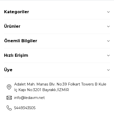
Kategoriler
Ürünler
Önemli Bilgiler
Hızlı Erişim
Üye
Adalet Mah. Manas Blv. No:39 Folkart Towers B Kule
İç Kapı No:3201 Bayraklı /İZMİR
info@ledavm.net
5449343505