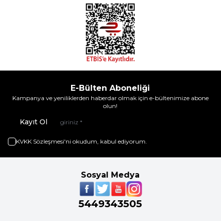
E-Bülten Aboneliği
Kampanya ve yeniliklerden haberdar olmak için e-bültenimize abone
olun!
Kayıt Ol
KVKK Sözleşmesi'ni
okudum, kabul ediyorum.
Sosyal Medya
5449343505