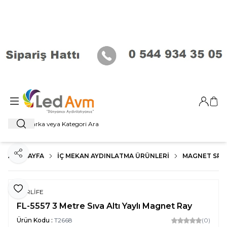
Giriş Ya
Sep
Ara
ANA SAYFA
İÇ MEKAN AYDINLATMA ÜRÜNLERI
MAGNET SP
Paylaş
Favoriye Ekle
FORLİFE
FL-5557 3 Metre Sıva Altı Yaylı Magnet Ray
Ürün Kodu :
T2668
(0)