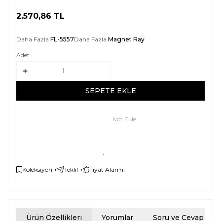
2.570,86
TL
SEPETE EKLE
Daha Fazla
FL-5557
Daha Fazla
Magnet Ray
Adet
SEPETE EKLE
Not Ekle
Koleksiyon +
Teklif +
Fiyat Alarmı
Ürün Özellikleri
Yorumlar
Soru ve Cevap