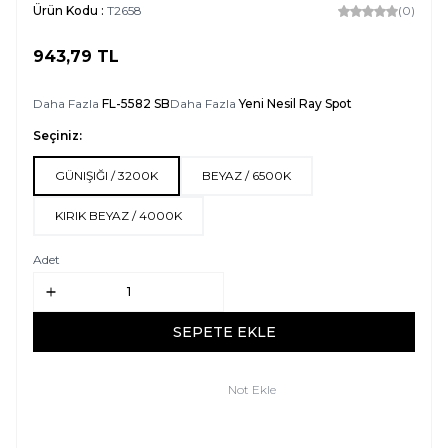
Ürün Kodu :
T2658
(0)
943,79
TL
SEPETE EKLE
Daha Fazla
FL-5582 SB
Daha Fazla
Yeni Nesil Ray Spot
Seçiniz:
GÜNIŞIĞI / 3200K
BEYAZ / 6500K
KIRIK BEYAZ / 4000K
Adet
SEPETE EKLE
Not Ekle