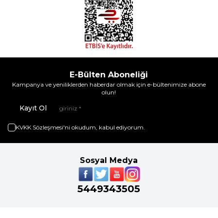
E-Bülten Aboneliği
Kampanya ve yeniliklerden haberdar olmak için e-bültenimize abone
olun!
Kayıt Ol
KVKK Sözleşmesi'ni
okudum, kabul ediyorum.
Sosyal Medya
5449343505