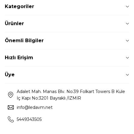
Kategoriler
Ürünler
Önemli Bilgiler
Hızlı Erişim
Üye
Adalet Mah. Manas Blv. No:39 Folkart Towers B Kule
İç Kapı No:3201 Bayraklı /İZMİR
info@ledavm.net
5449343505