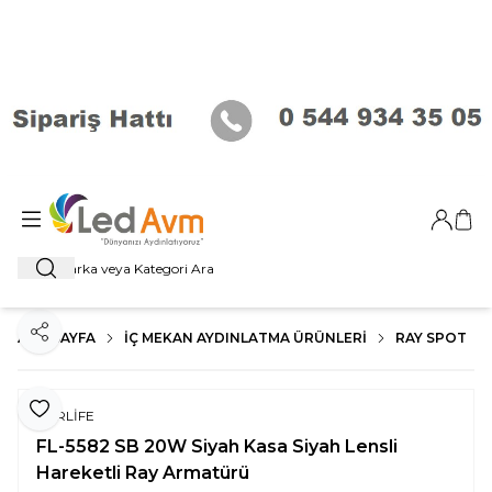
Giriş Ya
Sep
Ara
ANA SAYFA
İÇ MEKAN AYDINLATMA ÜRÜNLERI
RAY SPOT
Paylaş
Favoriye Ekle
FORLİFE
FL-5582 SB 20W Siyah Kasa Siyah Lensli
Hareketli Ray Armatürü