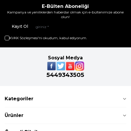
E-Bülten Aboneliği
Kampanya ve yeniliklerden haberdar olmak için e-bültenimize abone
olun!
Kayıt Ol
KVKK Sözleşmesi'ni
okudum, kabul ediyorum.
Sosyal Medya
5449343505
Kategoriler
Ürünler