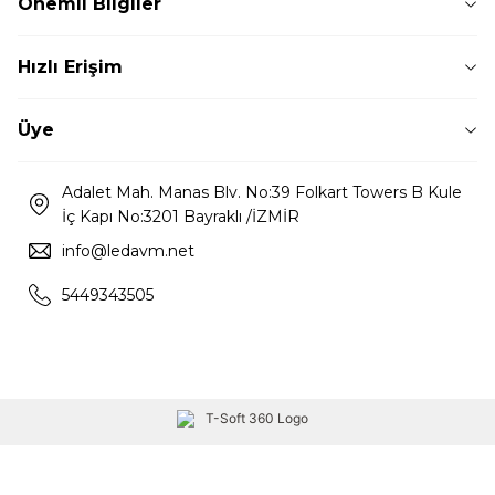
Önemli Bilgiler
Hızlı Erişim
Üye
Adalet Mah. Manas Blv. No:39 Folkart Towers B Kule
İç Kapı No:3201 Bayraklı /İZMİR
info@ledavm.net
5449343505