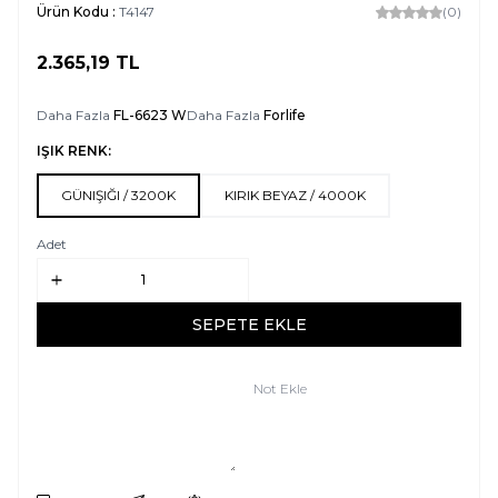
Ürün Kodu :
T4147
(0)
2.365,19
TL
SEPETE EKLE
Daha Fazla
FL-6623 W
Daha Fazla
Forlife
IŞIK RENK:
GÜNIŞIĞI / 3200K
KIRIK BEYAZ / 4000K
Adet
SEPETE EKLE
Not Ekle