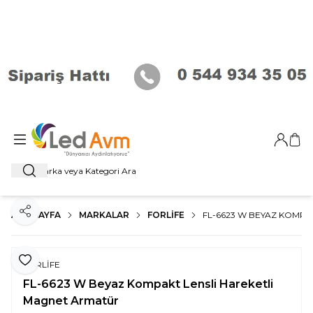
Giriş Ya
Sep
Ara
ANA SAYFA
MARKALAR
FORLIFE
FL-6623 W BEYAZ KOMPA
Paylaş
Favoriye Ekle
FORLİFE
FL-6623 W Beyaz Kompakt Lensli Hareketli
Magnet Armatür