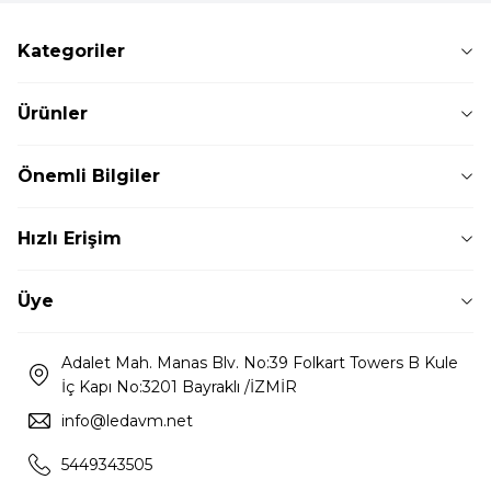
Kategoriler
Ürünler
Önemli Bilgiler
Hızlı Erişim
Üye
Adalet Mah. Manas Blv. No:39 Folkart Towers B Kule
İç Kapı No:3201 Bayraklı /İZMİR
info@ledavm.net
5449343505