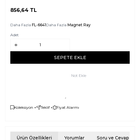
856,64
TL
SEPETE EKLE
Daha Fazla
FL-6641
Daha Fazla
Magnet Ray
Adet
SEPETE EKLE
Not Ekle
Koleksiyon +
Teklif +
Fiyat Alarmı
Ürün Özellikleri
Yorumlar
Soru ve Cevap