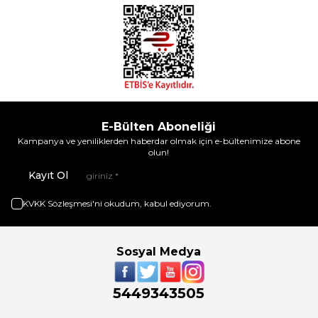
E-Bülten Aboneliği
Kampanya ve yeniliklerden haberdar olmak için e-bültenimize abone
olun!
Kayıt Ol
KVKK Sözleşmesi'ni
okudum, kabul ediyorum.
Sosyal Medya
5449343505