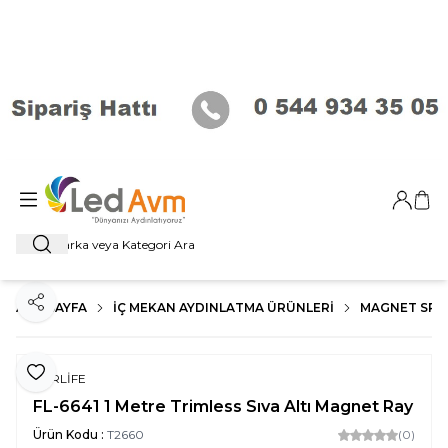
Giriş Ya
Sep
Ara
ANA SAYFA
İÇ MEKAN AYDINLATMA ÜRÜNLERI
MAGNET SP
Paylaş
Favoriye Ekle
FORLİFE
FL-6641 1 Metre Trimless Sıva Altı Magnet Ray
Ürün Kodu :
T2660
(0)