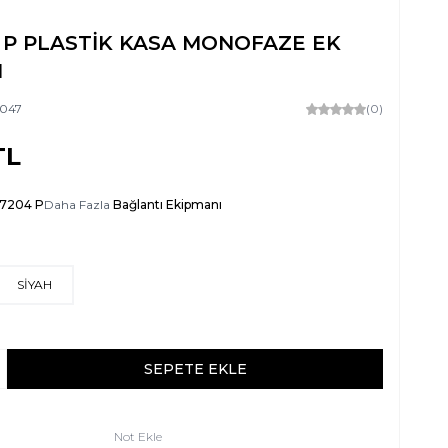
 P PLASTİK KASA MONOFAZE EK
I
047
(0)
TL
-7204 P
Daha Fazla
Bağlantı Ekipmanı
SİYAH
SEPETE EKLE
Not Ekle