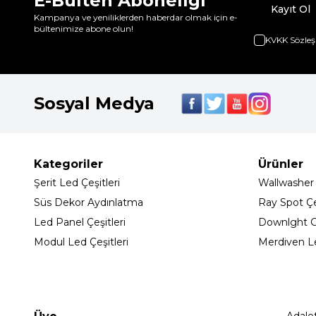
E-Bülten Aboneliği
Kayıt Ol
Kampanya ve yeniliklerden haberdar olmak için e-
bültenimize abone olun!
KVKK Sözleş
Sosyal Medya
Kategoriler
Ürünler
Şerit Led Çeşitleri
Wallwasher
Süs Dekor Aydınlatma
Ray Spot Çeş
Led Panel Çeşitleri
Downlght C
Modul Led Çeşitleri
Merdiven L