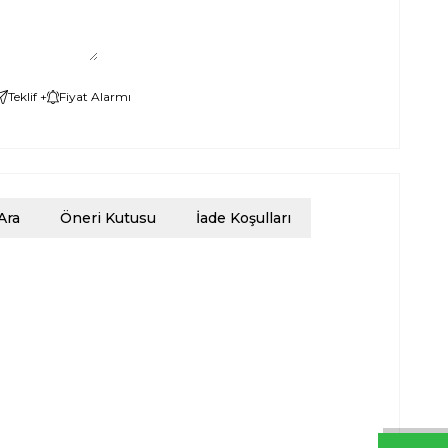
Teklif +
Fiyat Alarmı
Ara
Öneri Kutusu
İade Koşulları