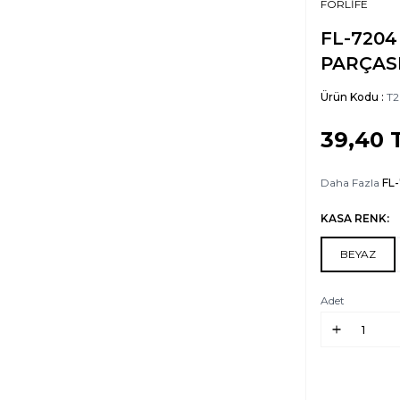
FORLİFE
FL-7204
PARÇAS
Ürün Kodu :
T2
39,40
Daha Fazla
FL
KASA RENK:
BEYAZ
Adet