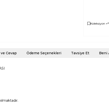
Koleksiyon +
 ve Cevap
Ödeme Seçenekleri
Tavsiye Et
Beni 
ASI
nılmaktadır.