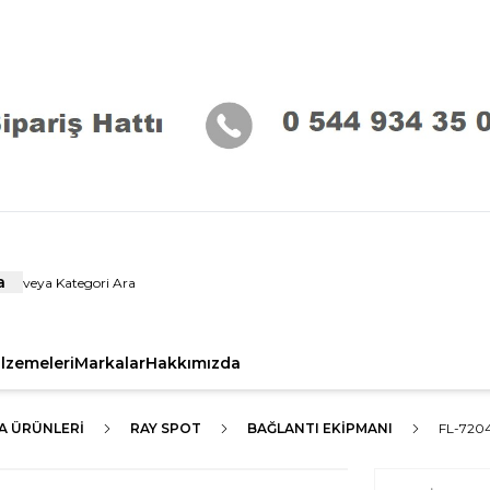
a
alzemeleri
Markalar
Hakkımızda
A ÜRÜNLERI
RAY SPOT
BAĞLANTI EKIPMANI
FL-720