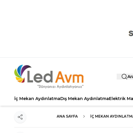
Ar
İç Mekan Aydınlatma
Dış Mekan Aydınlatma
Elektrik M
ANA SAYFA
İÇ MEKAN AYDINLATM
Paylaş