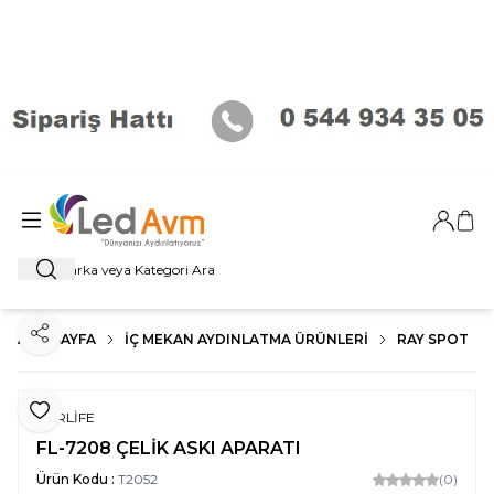
Giriş Ya
Sep
Ara
ANA SAYFA
İÇ MEKAN AYDINLATMA ÜRÜNLERI
RAY SPOT
Paylaş
Favoriye Ekle
FORLİFE
FL-7208 ÇELİK ASKI APARATI
Ürün Kodu :
T2052
(0)