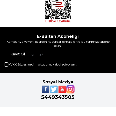
E-Bülten Aboneliği
Kampanya ve yeniliklerden haberdar olmak için e-bültenimize abone
olun!
Kayıt Ol
KVKK Sözleşmesi'ni
okudum, kabul ediyorum.
Sosyal Medya
5449343505