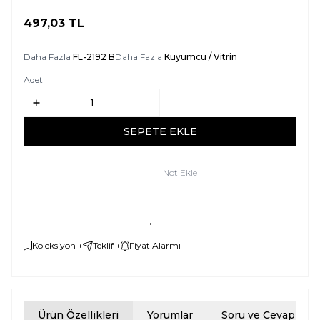
497,03
TL
SEPETE EKLE
Daha Fazla
FL-2192 B
Daha Fazla
Kuyumcu / Vitrin
Adet
SEPETE EKLE
Not Ekle
Koleksiyon +
Teklif +
Fiyat Alarmı
Ürün Özellikleri
Yorumlar
Soru ve Cevap