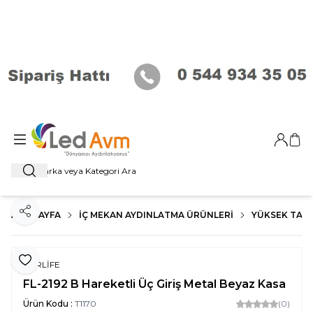
Giriş Ya
Sep
Ara
ANA SAYFA
İÇ MEKAN AYDINLATMA ÜRÜNLERI
YÜKSEK TAV
Paylaş
Favoriye Ekle
FORLİFE
FL-2192 B Hareketli Üç Giriş Metal Beyaz Kasa
Ürün Kodu :
T1170
(0)