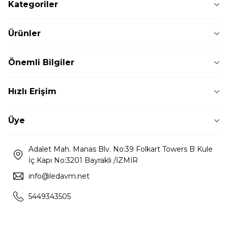
Kategoriler
Ürünler
Önemli Bilgiler
Hızlı Erişim
Üye
Adalet Mah. Manas Blv. No:39 Folkart Towers B Kule
İç Kapı No:3201 Bayraklı /İZMİR
info@ledavm.net
5449343505