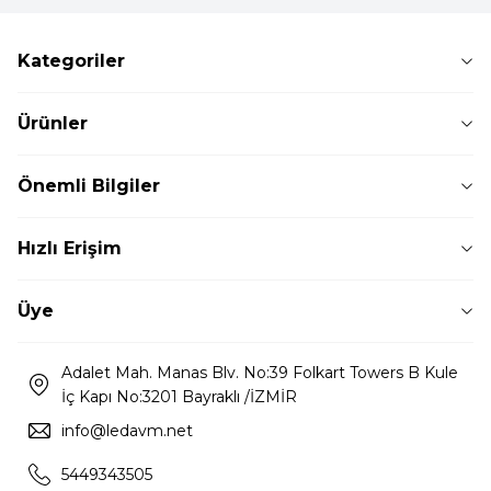
Kategoriler
Ürünler
Önemli Bilgiler
Hızlı Erişim
Üye
Adalet Mah. Manas Blv. No:39 Folkart Towers B Kule
İç Kapı No:3201 Bayraklı /İZMİR
info@ledavm.net
5449343505