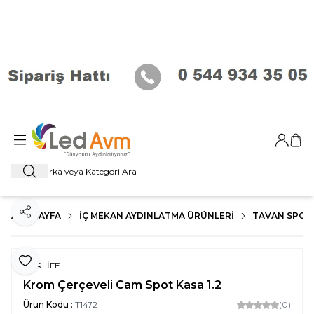
Giriş Ya
Sep
Ara
ANA SAYFA
İÇ MEKAN AYDINLATMA ÜRÜNLERI
TAVAN SPOT
Paylaş
Favoriye Ekle
FORLİFE
Krom Çerçeveli Cam Spot Kasa 1.2
Ürün Kodu :
T1472
(0)