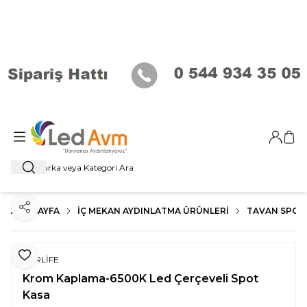
Giriş Ya
Sep
Ara
ANA SAYFA
İÇ MEKAN AYDINLATMA ÜRÜNLERI
TAVAN SPOT
Paylaş
Favoriye Ekle
FORLİFE
Krom Kaplama-6500K Led Çerçeveli Spot
Kasa