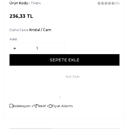
Ürün Kodu :
T1484
(0)
236,33
TL
SEPETE EKLE
Daha Fazla
Kristal / Cam
Adet
SEPETE EKLE
Not Ekle
Koleksiyon +
Teklif +
Fiyat Alarmı