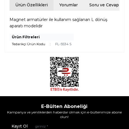
Ürün Özellikleri
Yorumlar
Soru ve Cevap
Magnet armatürler ile kullanım sağlanan L dönüş
aparatı modelidir
Ürün Filtreleri
Tedarikçi Ürün Kodu
:
FL-5534 S
E-Bülten Aboneliği
Kampanya ve yeniliklerden haberdar olmak için e-bültenimize abone
olun!
Kayıt Ol