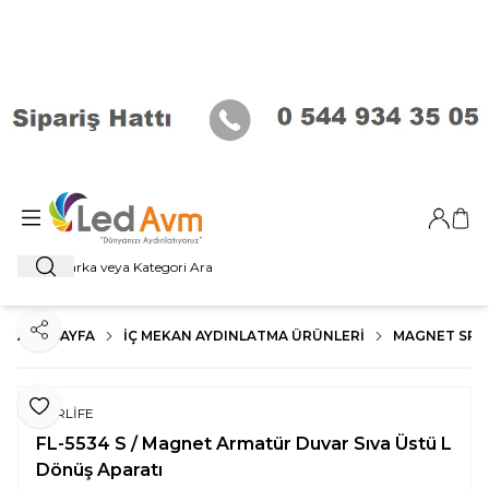
Giriş Ya
Sep
Ara
ANA SAYFA
İÇ MEKAN AYDINLATMA ÜRÜNLERI
MAGNET SP
Paylaş
Favoriye Ekle
FORLİFE
FL-5534 S / Magnet Armatür Duvar Sıva Üstü L
Dönüş Aparatı