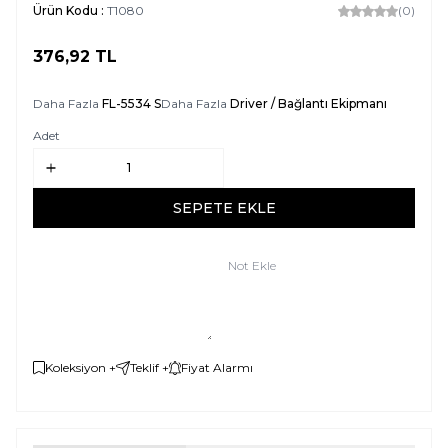
Ürün Kodu :
T1080
(0)
376,92
TL
SEPETE EKLE
Daha Fazla
FL-5534 S
Daha Fazla
Driver / Bağlantı Ekipmanı
Adet
SEPETE EKLE
Not Ekle
Koleksiyon +
Teklif +
Fiyat Alarmı