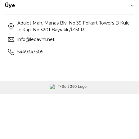
Üye
Adalet Mah. Manas Blv. No:39 Folkart Towers B Kule
İç Kapı No:3201 Bayraklı /İZMİR
info@ledavm.net
5449343505