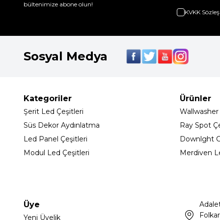
bültenimize abone olun!
KVKK Sözleş
Sosyal Medya
Kategoriler
Ürünler
Şerit Led Çeşitleri
Wallwasher
Süs Dekor Aydınlatma
Ray Spot Çeş
Led Panel Çeşitleri
Downlght C
Modul Led Çeşitleri
Merdiven L
Üye
Adale
Folkar
Yeni Üyelik