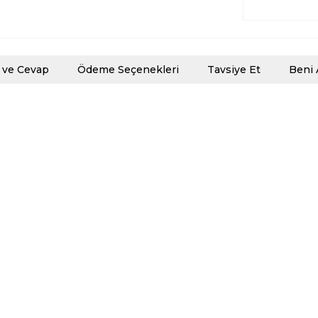
 ve Cevap
Ödeme Seçenekleri
Tavsiye Et
Beni 