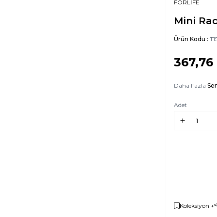
FORLİFE
Mini Ra
Ürün Kodu :
T1
367,76
Daha Fazla
Se
Adet
Koleksiyon +