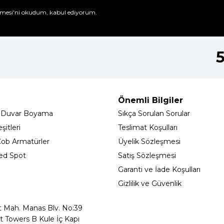
mesi'ni
okudum, kabul ediyorum.
Önemli Bilgiler
 Duvar Boyama
Sıkça Sorulan Sorular
itleri
Teslimat Koşulları
ob Armatürler
Üyelik Sözleşmesi
ed Spot
Satış Sözleşmesi
Garanti ve İade Koşulları
Gizlilik ve Güvenlik
t Mah. Manas Blv. No:39
t Towers B Kule İç Kapı