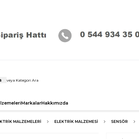
a
alzemeleri
Markalar
Hakkımızda
KTRIK MALZEMELERI
ELEKTRIK MALZEMESI
SENSÖR