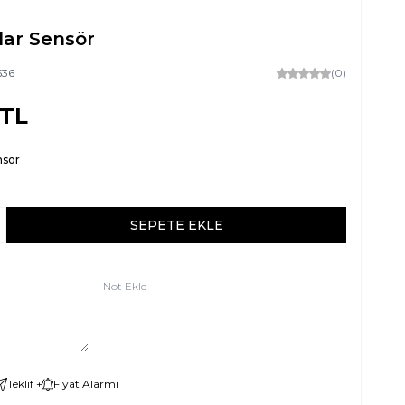
dar Sensör
536
(0)
TL
nsör
SEPETE EKLE
Not Ekle
Teklif +
Fiyat Alarmı