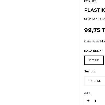
FORLİFE
PLASTİ
Ürün Kodu :
T2
99,75
T
Daha Fazla
Mo
KASA RENK:
BEYAZ
Seçiniz:
1 METRE
Adet