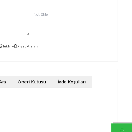
Not Ekle
Teklif +
Fiyat Alarmı
Ara
Öneri Kutusu
İade Koşulları