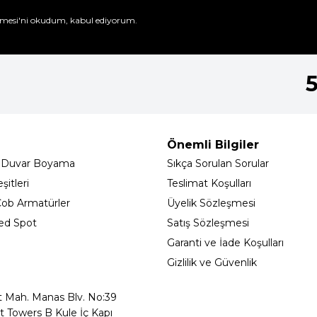
mesi'ni
okudum, kabul ediyorum.
Önemli Bilgiler
 Duvar Boyama
Sıkça Sorulan Sorular
itleri
Teslimat Koşulları
ob Armatürler
Üyelik Sözleşmesi
ed Spot
Satış Sözleşmesi
Garanti ve İade Koşulları
Gizlilik ve Güvenlik
t Mah. Manas Blv. No:39
t Towers B Kule İç Kapı