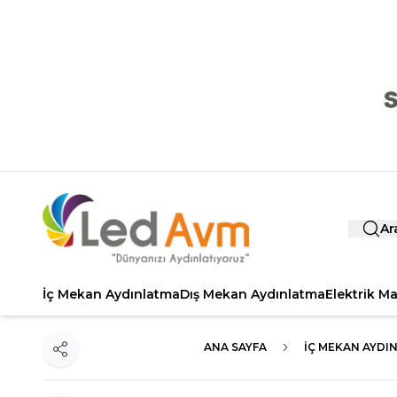
Ar
İç Mekan Aydınlatma
Dış Mekan Aydınlatma
Elektrik M
ANA SAYFA
İÇ MEKAN AYDI
Paylaş