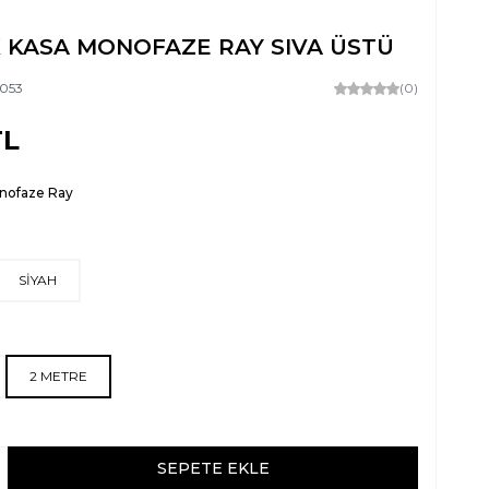
K KASA MONOFAZE RAY SIVA ÜSTÜ
053
(0)
L
nofaze Ray
SİYAH
2 METRE
SEPETE EKLE