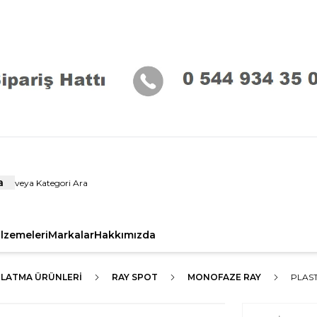
a
alzemeleri
Markalar
Hakkımızda
NLATMA ÜRÜNLERI
RAY SPOT
MONOFAZE RAY
PLAST