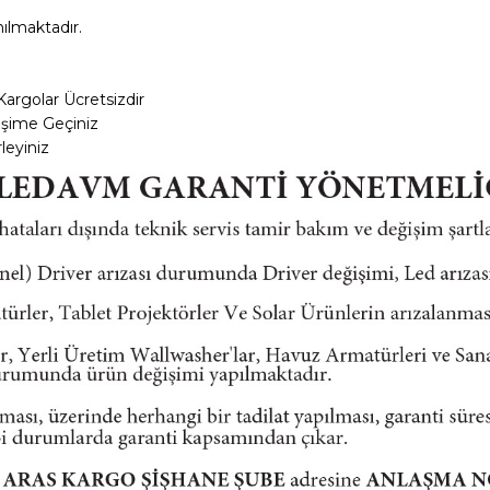
nılmaktadır.
Kargolar
Ücretsizdir
tişime Geçiniz
leyiniz