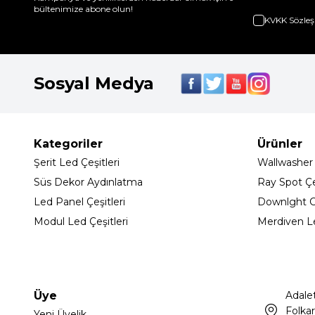
bültenimize abone olun!
KVKK Sözleş
Sosyal Medya
Kategoriler
Ürünler
Şerit Led Çeşitleri
Wallwasher
Süs Dekor Aydınlatma
Ray Spot Çeş
Led Panel Çeşitleri
Downlght C
Modul Led Çeşitleri
Merdiven L
Üye
Adale
Folkar
Yeni Üyelik