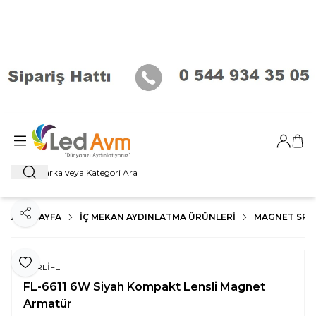
Giriş Ya
Sep
Ara
ANA SAYFA
İÇ MEKAN AYDINLATMA ÜRÜNLERI
MAGNET SP
Paylaş
Favoriye Ekle
FORLİFE
FL-6611 6W Siyah Kompakt Lensli Magnet
Armatür