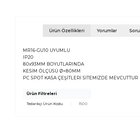
Ürün Özellikleri
Yorumlar
Soru
MR16-GU10 UYUMLU
IP20
80x93MM BOYUTLARINDA
KESİM ÖLÇÜSÜ Ø=80MM
PC SPOT KASA ÇEŞİTLERİ SİTEMİZDE MEVCUTTUR
Ürün Filtreleri
Tedarikçi Ürün Kodu
:
1500