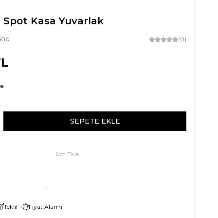
c Spot Kasa Yuvarlak
500
(0)
L
re
SEPETE EKLE
Not Ekle
Teklif +
Fiyat Alarmı