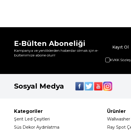
E-Bülten Aboneliği
Kayıt Ol
Kampanya ve yeniliklerden haberdar olmak için e-
bültenimize abone olun!
KVKK Sözleş
Sosyal Medya
Kategoriler
Ürünler
Şerit Led Çeşitleri
Wallwasher
Süs Dekor Aydınlatma
Ray Spot Çeş