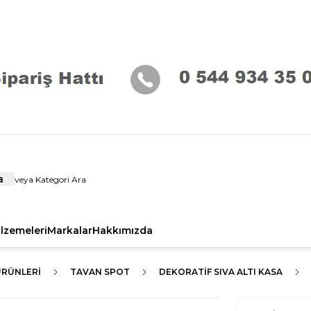
a
alzemeleri
Markalar
Hakkımızda
ÜRÜNLERI
TAVAN SPOT
DEKORATIF SIVA ALTI KASA