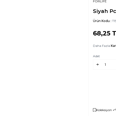
FORLİFE
Siyah P
Ürün Kodu :
T1
68,25
T
Daha Fazla
Ka
Adet
Koleksiyon +