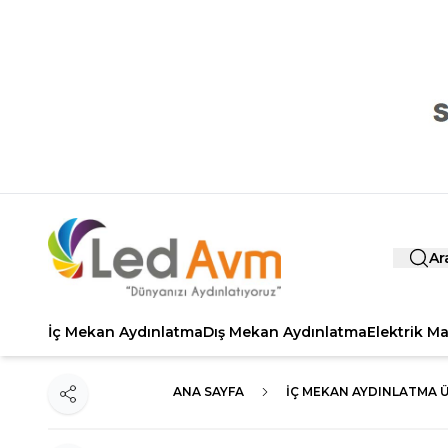
Ar
İç Mekan Aydınlatma
Dış Mekan Aydınlatma
Elektrik M
ANA SAYFA
İÇ MEKAN AYDINLATMA 
Paylaş